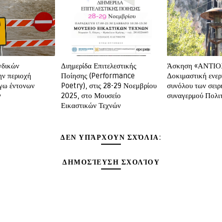
νδικών
Διημερίδα Επιτελεστικής
Άσκηση «ΑΝΤΙΟ
ν περιοχή
Ποίησης (Performance
Δοκιμαστική ενε
γω έντονων
Poetry), στις 28-29 Νοεμβρίου
συνόλου των σει
ν
2025, στο Μουσείο
συναγερμού Πολι
Εικαστικών Τεχνών
ΔΕΝ ΥΠΆΡΧΟΥΝ ΣΧΌΛΙΑ:
ΔΗΜΟΣΊΕΥΣΗ ΣΧΟΛΊΟΥ