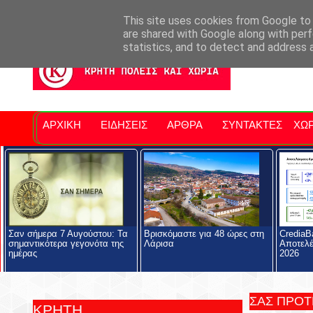
Σητειακά Νέα
Νομός Λασιθίου
Αγαπάμε Ρέθυμνο
Επ
This site uses cookies from Google to d
are shared with Google along with perf
statistics, and to detect and address 
ΑΡΧΙΚΗ
ΕΙΔΗΣΕΙΣ
ΑΡΘΡΑ
ΣΥΝΤΑΚΤΕΣ
ΧΩΡ
Σαν σήμερα 7 Αυγούστου: Τα
Βρισκόμαστε για 48 ώρες στη
CrediaB
σημαντικότερα γεγονότα της
Λάρισα
Αποτελέ
ημέρας
2026
ΣΑΣ ΠΡΟ
ΚΡΗΤΗ