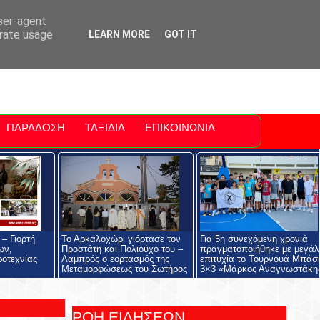
ti Polis
For Sale Sitia
Sitia Airport
user-agent
erate usage
LEARN MORE
GOT IT
ΠΑΡΑΔΟΣΗ
ΤΑΞΙΔΙΑ
ΕΠΙΚΟΙΝΩΝΙΑ
– Γιορτή
Το Αρκαλοχώρι γιόρτασε τον
Για 5η συνεχόμενη χρονιά
ων,
Προστάτη και Πολιούχο του –
πραγματοποιήθηκε με μεγάλ
ροτεχνίας
Λαμπρός ο εορτασμός της
επιτυχία το Τουρνουά Μπάσ
Μεταμορφώσεως του Σωτήρος
3×3 «Μάρκος Αναγνωστάκη
ΡΟΗ ΕΙΔΗΣΕΩΝ