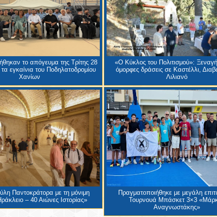
θηκαν το απόγευμα της Τρίτης 28
«Ο Κύκλος του Πολιτισμού»: Ξεναγή
 τα εγκαίνια του Ποδηλατοδρομίου
όμορφες δράσεις σε Καστέλλι, Διαβα
Χανίων
Λιλιανό
Πύλη Παντοκράτορα με τη μόνιμη
Πραγματοποιήθηκε με μεγάλη επιτυ
ράκλειο – 40 Αιώνες Ιστορίας»
Τουρνουά Μπάσκετ 3×3 «Μάρ
Αναγνωστάκης»