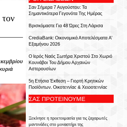
Σαν Σήμερα 7 Αυγούστου: Τα
Σημαντικότερα Γεγονότα Της Ημέρας
 τον
Βρισκόμαστε Για 48 Ώρες Στη Λάρισα
CrediaBank: Οικονομικά Αποτελέσματα A’
Εξαμήνου 2026
Ο Ιερός Ναός Σωτήρα Χριστού Στο Χωριό
εκεμβρίου
Κουνάβοι Του Δήμου Αρχανών
κυριά
Αστερουσίων
5η Ετήσια Έκθεση – Γιορτή Κρητικών
Προϊόντων, Οικοτεχνίας & Χειροτεχνίας
ΣΑΣ ΠΡΟΤΕΙΝΟΥΜΕ
Το Αρκαλοχώρι Γιόρτασε Τον Προστάτη
Και Πολιούχο Του – Λαμπρός Ο
Εορτασμός Της Μεταμορφώσεως Του
Ξεκίνησε η προετοιμασία για τις ζαχαρωτές
Σωτήρος
μαντινάδες στο μοναστήρι της