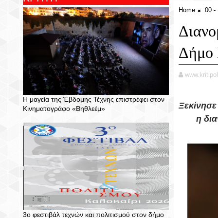
Home
00 
Διανο
Δήμο 
www.kritipol
Η μαγεία της Έβδομης Τέχνης επιστρέφει στον
Ξεκίνησε
Κινηματογράφο «Βηθλεέμ»
η δι
3ο φεστιβάλ τεχνών και πολιτισμού στον δήμο