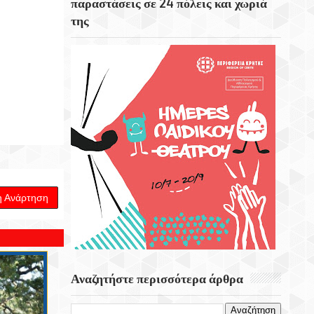
παραστάσεις σε 24 πόλεις και χωριά
Εορτή Της Μεταμορφώσεως Του Σωτήρος
της
Στο Χωριό Απίδια Σητείας - Του Γεωργίου
Αυγουστινάκη
Το Εκκλησάκι Του Τιμίου Σταυρού Στο
Στρούμπουλα
6 Αυγούστου 1999 Φεύγει Απο Την Ζωή Η
Ρίτα Σακελαρίου
η Ανάρτηση
Αναζητήστε περισσότερα άρθρα