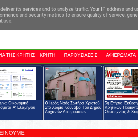
αρχία Μαλεβιζίου
Εκδηλώσεις Στην Κρήτη
Kriti Traveller
Kri
eliver its services and to analyze traffic. Your IP address and 
ormance and security metrics to ensure quality of service, gen
abuse.
ΙΑ ΤΗΣ ΚΡΗΤΗΣ
ΚΡΗΤΗ
ΠΑΡΟΥΣΙΑΣΕΙΣ
ΑΦΙΕΡΩΜΑΤΑ
ank: Οικονομικά
Ο Ιερός Ναός Σωτήρα Χριστού
5η Ετήσια Έκθεση 
σματα A’ Εξαμήνου
Στο Χωριό Κουνάβοι Του Δήμου
Κρητικών Προϊόντ
Αρχανών Αστερουσίων
Οικοτεχνίας & Χει
ΤΕΙΝΟΥΜΕ