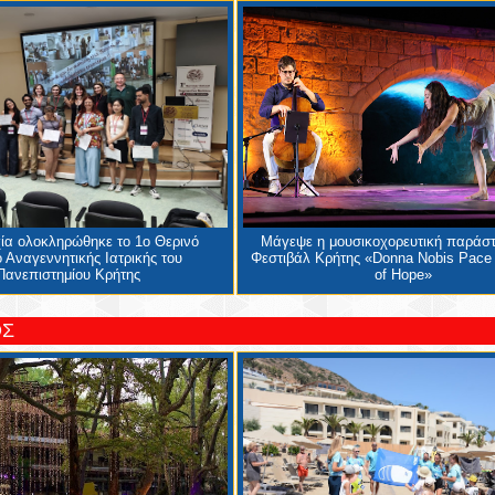
χία ολοκληρώθηκε το 1ο Θερινό
Μάγεψε η μουσικοχορευτική παράσ
 Αναγεννητικής Ιατρικής του
Φεστιβάλ Κρήτης «Donna Nobis Pace
Πανεπιστημίου Κρήτης
of Hope»
ΟΣ