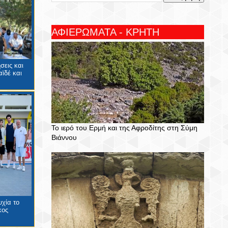
ΑΦΙΕΡΩΜΑΤΑ - ΚΡΗΤΗ
σεις και
ϊδέ και
Το ιερό του Ερμή και της Αφροδίτης στη Σύμη
Βιάννου
χία το
κος