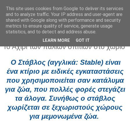
This site uses cookies from Google to deliver its services
and to analyze traffic. Your IP address and user-agent are
shared with Google along with performance and security
metrics to ensure quality of service, generate usage
statistics, and to detect and address abuse.
LEARN MORE
GOT IT
Δευτέρα 31 Ιουλίου 2023
Το Αχίρι των παλιών σπιτιών στο χωριό
Ο
Στάβλος
(
αγγλικά
: Stable) είναι
ένα
κτίριο
με ειδικές εγκαταστάσεις
που χρησιμοποιείται σαν κατάλυμα
για ζώα, που πολλές φορές στεγάζει
τα
άλογα
. Συνήθως ο στάβλος
χωρίζεται σε ξεχωριστούς χώρους
για μεμονωμένα ζώα.