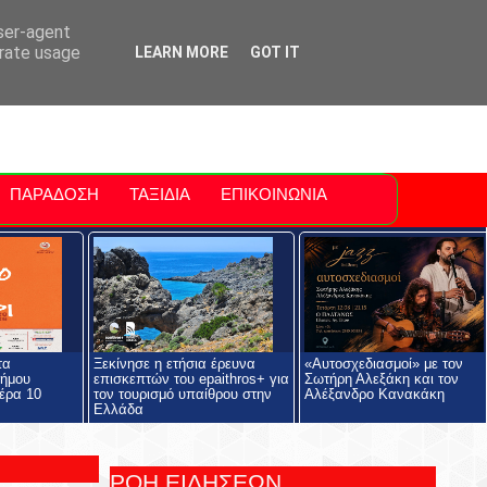
ti Polis
For Sale Sitia
Sitia Airport
user-agent
erate usage
LEARN MORE
GOT IT
ΠΑΡΑΔΟΣΗ
ΤΑΞΙΔΙΑ
ΕΠΙΚΟΙΝΩΝΙΑ
τα
Ξεκίνησε η ετήσια έρευνα
«Αυτοσχεδιασμοί» με τον
Δήμου
επισκεπτών του epaithros+ για
Σωτήρη Αλεξάκη και τον
έρα 10
τον τουρισμό υπαίθρου στην
Αλέξανδρο Κανακάκη
Ελλάδα
ΡΟΗ ΕΙΔΗΣΕΩΝ