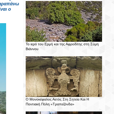
 παραπάνω
ναι ο
Το ιερό του Ερμή και της Αφροδίτης στη Σύμη
Βιάννου
Ο Μονοκέφαλος Αετός Στη Σητεία Και Η
Ποντιακή Πόλη «Τραπεζόνδα»