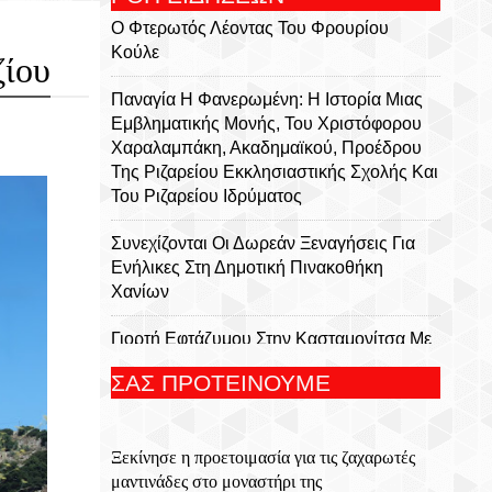
Ο Φτερωτός Λέοντας Του Φρουρίου
Κούλε
ζίου
Παναγία Η Φανερωμένη: Η Ιστορία Μιας
Εμβληματικής Μονής, Του Χριστόφορου
Χαραλαμπάκη, Ακαδημαϊκού, Προέδρου
Της Ριζαρείου Εκκλησιαστικής Σχολής Και
Του Ριζαρείου Ιδρύματος
Συνεχίζονται Οι Δωρεάν Ξεναγήσεις Για
Ενήλικες Στη Δημοτική Πινακοθήκη
Χανίων
Γιορτή Εφτάζυμου Στην Κασταμονίτσα Με
Την Στήριξη Της Περιφέρειας Κρήτης
ΣΑΣ ΠΡΟΤΕΙΝΟΥΜΕ
Οι Παραστάσεις Στα Κηποθέατρα Του
Δήμου Ηρακλείου,τη Δευτέρα 10
Ξεκίνησε η προετοιμασία για τις ζαχαρωτές
Αυγούστου 2026
μαντινάδες στο μοναστήρι της