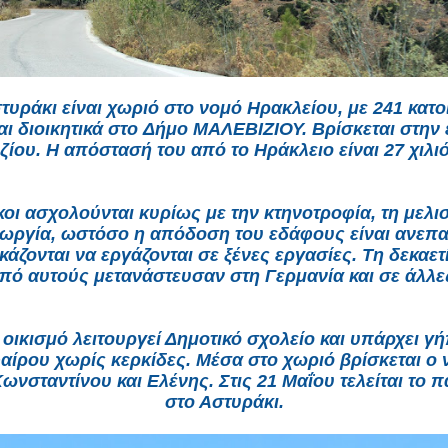
τυράκι
είναι χωριό στο
νομό Ηρακλείου
, με 241 κατο
ι διοικητικά στο
Δήμο ΜΑΛΕΒΙΖΙΟΥ.
Βρίσκεται στην
ζίου
. Η απόστασή του από το
Ηράκλειο
είναι 27 χιλι
κοι ασχολούνται κυρίως με την κτηνοτροφία, τη μελ
γεωργία, ωστόσο η απόδοση του εδάφους είναι ανεπα
κάζονται να εργάζονται σε ξένες εργασίες. Τη δεκαετί
πό αυτούς μετανάστευσαν στη Γερμανία και σε άλλ
 οικισμό λειτουργεί Δημοτικό σχολείο και υπάρχει γ
ίρου χωρίς κερκίδες. Μέσα στο χωριό βρίσκεται ο 
ωνσταντίνου και Ελένης. Στις
21 Μαΐου
τελείται το 
στο Αστυράκι.