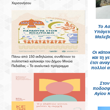
Χερσονήσου
Το
Ασ
Υπάγετα
Μαλεβι
Οι κάτοι
Πάνω από 150 εκδηλώσεις συνθέτουν το
και τη 
πολιτιστικό καλοκαίρι του Δήμου Μινώα
έτσι αναγ
Πεδιάδας – To αναλυτικό πρόγραμμα
πολλοί α
Στον
ποδοσφα
Αγίου Κ