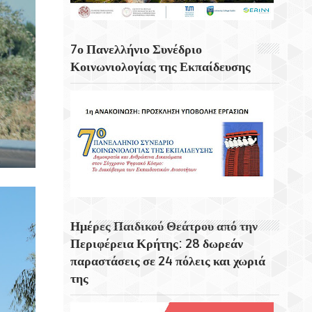
Για 5η Συνεχόμενη Χρονιά
Πραγματοποιήθηκε Με Μεγάλη Επιτυχία
Το Τουρνουά Μπάσκετ 3×3 «Μάρκος
7ο Πανελλήνιο Συνέδριο
Αναγνωστάκης»
Κοινωνιολογίας της Εκπαίδευσης
Μάγεψε Η Μουσικοχορευτική Παράσταση
Του Φεστιβάλ Κρήτης «Donna Nobis Pace
– Echoes Of Hope»
Ημέρες Παιδικού Θεάτρου από την
Περιφέρεια Κρήτης: 28 δωρεάν
παραστάσεις σε 24 πόλεις και χωριά
της