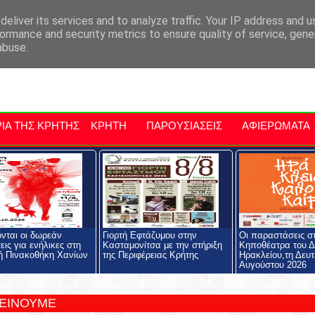
αρχία Μαλεβιζίου
Εκδηλώσεις Στην Κρήτη
Kriti Traveller
Kri
eliver its services and to analyze traffic. Your IP address and 
ormance and security metrics to ensure quality of service, gen
abuse.
ΙΑ ΤΗΣ ΚΡΗΤΗΣ
ΚΡΗΤΗ
ΠΑΡΟΥΣΙΑΣΕΙΣ
ΑΦΙΕΡΩΜΑΤΑ
ονται οι δωρεάν
Γιορτή Εφτάζυμου στην
Οι παραστάσεις σ
εις για ενήλικες στη
Κασταμονίτσα με την στήριξη
Κηποθέατρα του 
ή Πινακοθήκη Χανίων
της Περιφέρειας Κρήτης
Ηρακλείου,τη Δευτ
Αυγούστου 2026
ΤΕΙΝΟΥΜΕ