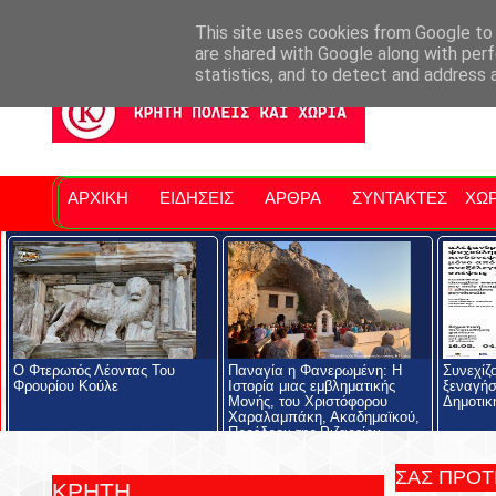
Σητειακά Νέα
Νομός Λασιθίου
Αγαπάμε Ρέθυμνο
Επ
This site uses cookies from Google to d
are shared with Google along with perf
statistics, and to detect and address 
ΑΡΧΙΚΗ
ΕΙΔΗΣΕΙΣ
ΑΡΘΡΑ
ΣΥΝΤΑΚΤΕΣ
ΧΩΡ
Ο Φτερωτός Λέοντας Του
Παναγία η Φανερωμένη: Η
Συνεχίζ
Φρουρίου Κούλε
Ιστορία μιας εμβληματικής
ξεναγήσ
Μονής, του Χριστόφορου
Δημοτικ
Χαραλαμπάκη, Ακαδημαϊκού,
Προέδρου της Ριζαρείου
Εκκλησιαστικής Σχολής και του
Ριζαρείου Ιδρύματος
ΣΑΣ ΠΡΟ
ΚΡΗΤΗ