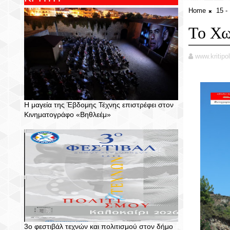
Home
15 
Το Χω
www.kritipol
Η μαγεία της Έβδομης Τέχνης επιστρέφει στον
Κινηματογράφο «Βηθλεέμ»
3ο φεστιβάλ τεχνών και πολιτισμού στον δήμο