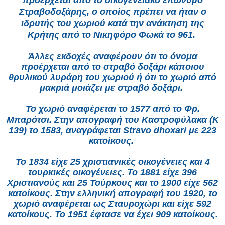
προέρχεται από το οικογενειακό επώνυμο
Στραβοδοξάρης, ο οποίος πρέπει να ήταν ο
ιδρυτής του χωριού κατά την ανάκτηση της
Κρήτης από το
Νικηφόρο Φωκά
το 961.
Άλλες εκδοχές αναφέρουν ότι το όνομα
προέρχεται από το στραβό δοξάρι κάποιου
θρυλικού λυράρη του χωριού ή ότι το χωριό από
μακριά μοιάζει με στραβό δοξάρι.
Το χωριό αναφέρεται το 1577 από το Φρ.
Μπαρότσι. Στην απογραφή του Καστροφύλακα (Κ
139) το 1583, αναγράφεται Stravo dhoxari με 223
κατοίκους.
Το 1834 είχε 25 χριστιανικές οικογένειες και 4
τουρκικές οικογένειες. Το 1881 είχε 396
Χριστιανούς και 25 Τούρκους και το 1900 είχε 562
κατοίκους. Στην ελληνική απογραφή του 1920, το
χωριό αναφέρεται ως Σταυροχώρι και είχε 592
κατοίκους. Το 1951 έφτασε να έχει 909 κατοίκους.