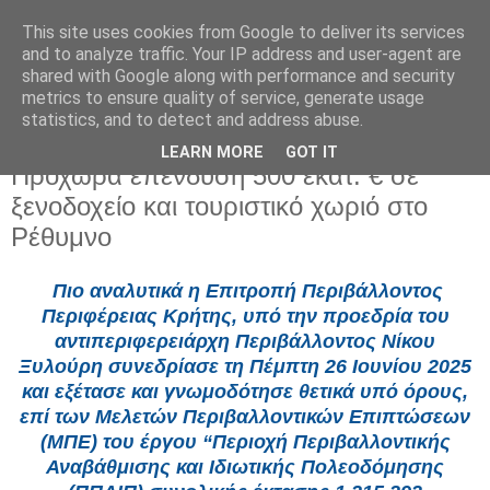
This site uses cookies from Google to deliver its services
and to analyze traffic. Your IP address and user-agent are
shared with Google along with performance and security
metrics to ensure quality of service, generate usage
statistics, and to detect and address abuse.
LEARN MORE
GOT IT
Σάββατο 28 Ιουνίου 2025
Προχωρά επένδυση 500 εκατ. € σε
ξενοδοχείο και τουριστικό χωριό στο
Ρέθυμνο
Πιο αναλυτικά η Επιτροπή Περιβάλλοντος
Περιφέρειας Κρήτης, υπό την προεδρία του
αντιπεριφερειάρχη Περιβάλλοντος Νίκου
Ξυλούρη συνεδρίασε τη Πέμπτη 26 Ιουνίου 2025
και εξέτασε και γνωμοδότησε θετικά υπό όρους,
επί των Μελετών Περιβαλλοντικών Επιπτώσεων
(ΜΠΕ) του έργου “Περιοχή Περιβαλλοντικής
Αναβάθμισης και Ιδιωτικής Πολεοδόμησης