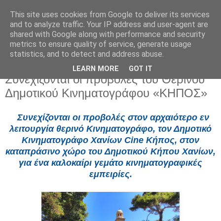
This site uses cookies from Google to deliver its services
and to analyze traffic. Your IP address and user-agent are
shared with Google along with performance and security
metrics to ensure quality of service, generate usage
statistics, and to detect and address abuse.
LEARN MORE
GOT IT
Σάββατο 28 Ιουνίου 2025
Συνεχίζονται οι προβολές του Θερινού
Δημοτικού Κινηματογράφου «ΚΗΠΟΣ»
Συνεχίζονται οι προβολές στον αρχαιότερο εν
λειτουργία θερινό Κινηματογράφο, τον Δημοτικό
Κινηματογράφο Χανίων
Cine Κήπος
, στον
καταπράσινο χώρο του Δημοτικού Κήπου Χανίων,
για ένα καλοκαίρι γεμάτο κινηματογραφικές
εμπειρίες.