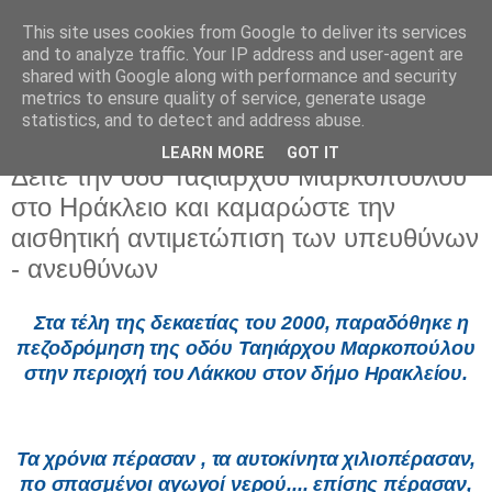
This site uses cookies from Google to deliver its services
and to analyze traffic. Your IP address and user-agent are
shared with Google along with performance and security
metrics to ensure quality of service, generate usage
statistics, and to detect and address abuse.
LEARN MORE
GOT IT
Τετάρτη 25 Ιουνίου 2025
Δείτε την οδό Ταξιάρχου Μαρκοπούλου
στο Ηράκλειο και καμαρώστε την
αισθητική αντιμετώπιση των υπευθύνων
- ανευθύνων
Στα τέλη της δεκαετίας του 2000, παραδόθηκε η
πεζοδρόμηση της οδόυ Ταηιάρχου Μαρκοπούλου
στην περιοχή του Λάκκου στον δήμο Ηρακλείου.
Τα χρόνια πέρασαν , τα αυτοκίνητα χιλιοπέρασαν,
πο σπασμένοι αγωγοί νερού.... επίσης πέρασαν,