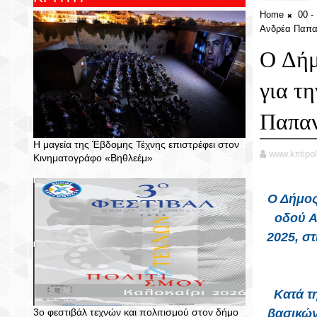
Home
00 
Ανδρέα Παπα
Ο Δήμ
για τ
Παπα
Η μαγεία της Έβδομης Τέχνης επιστρέφει στον
www.kritipol
Κινηματογράφο «Βηθλεέμ»
Ο Δήμος 
οδού Α
2025, σ
Κατά τ
3ο φεστιβάλ τεχνών και πολιτισμού στον δήμο
βασικών