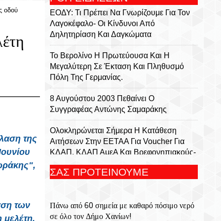
ς οδού
ΕΟΔΥ: Τι Πρέπει Να Γνωρίζουμε Για Τον
Λαγοκέφαλο- Οι Κίνδυνοι Από
Δηλητηρίαση Και Δαγκώματα
λέτη
Το Βερολίνο Η Πρωτεύουσα Και Η
Μεγαλύτερη Σε Έκταση Και Πληθυσμό
Πόλη Της Γερμανίας.
8 Αυγούστου 2003 Πεθαίνει Ο
Συγγραφέας Αντώνης Σαμαράκης
Ολοκληρώνεται Σήμερα Η Κατάθεση
πλαση της
Αιτήσεων Στην ΕΕΤΑΑ Για Voucher Για
Ιουνίου
ΚΔΑΠ, ΚΔΑΠ ΑμεΑ Και Βρεφονηπιακούς-
Παιδικούς Σταθμούς
ωράκης",
ΣΑΣ ΠΡΟΤΕΙΝΟΥΜΕ
Κενά Στο Ρυθμιστικό Πλαίσιο Των
Καλλυντικών Για Τα Χείλη Εντοπίζουν
αση των
Πάνω από 60 σημεία με καθαρό πόσιμο νερό
Ερευνητές
σε όλο τον Δήμο Χανίων!
 μελέτη,