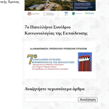
τικής Άμυνας
Τη Γνωστική Έκπτωση
Το Λιμάνι Του Ρότερνταμ
Hashimoto: Η «αόρατη» Πάθηση Πίσω
7ο Πανελλήνιο Συνέδριο
Από Την Κόπωση Και Την Έλλειψη
Κοινωνιολογίας της Εκπαίδευσης
Ενέργειας
7 Αυγούστου 2004 Εγκαινιάζεται Η
Γέφυρα Ρίου – Αντίρριου
Αναζητήστε περισσότερα άρθρα