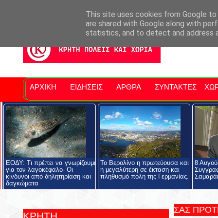
Σητειακά Νέα
Νομός Λασιθίου
Αγαπάμε Ρέθυμνο
Επ
This site uses cookies from Google to d
are shared with Google along with perf
statistics, and to detect and address 
ΑΡΧΙΚΗ
ΕΙΔΗΣΕΙΣ
ΑΡΘΡΑ
ΣΥΝΤΑΚΤΕΣ
ΧΩΡ
ΕΟΔΥ: Τι πρέπει να γνωρίζουμε
Το Βερολίνο η πρωτεύουσα και
8 Αυγού
για τον λαγοκέφαλο- Οι
η μεγαλύτερη σε έκταση και
Συγγρα
κίνδυνοι από δηλητηρίαση και
πληθυσμό πόλη της Γερμανίας.
Σαμαρά
δαγκώματα
ΣΑΣ ΠΡΟ
ΚΡΗΤΗ