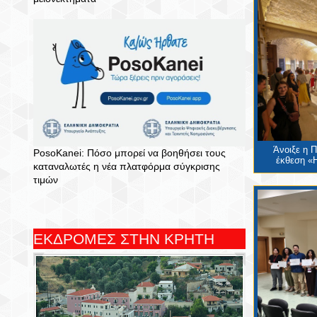
Άνοιξε η 
PosoKanei: Πόσο μπορεί να βοηθήσει τους
έκθεση «Η
καταναλωτές η νέα πλατφόρμα σύγκρισης
τιμών
ΕΚΔΡΟΜΕΣ ΣΤΗΝ ΚΡΗΤΗ