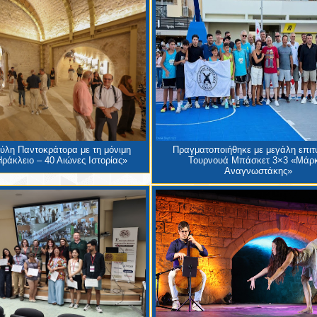
Πύλη Παντοκράτορα με τη μόνιμη
Πραγματοποιήθηκε με μεγάλη επιτυ
ράκλειο – 40 Αιώνες Ιστορίας»
Τουρνουά Μπάσκετ 3×3 «Μάρ
Αναγνωστάκης»