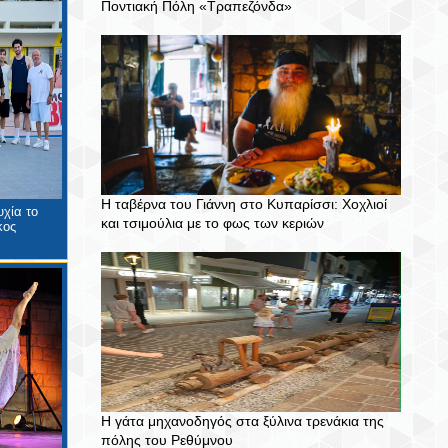
Ποντιακή Πόλη «Τραπεζόνδα»
Η ταβέρνα του Γιάννη στο Κυπαρίσσι: Χοχλιοί
χία το
και τσιμούλια με το φως των κεριών
κος
Η γάτα μηχανοδηγός στα ξύλινα τρενάκια της
πόλης του Ρεθύμνου