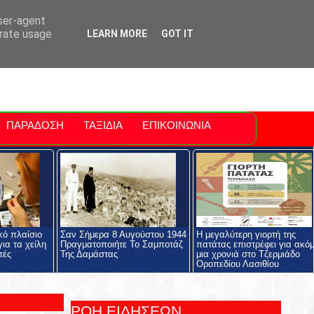
ti Polis
For Sale Sitia
Sitia Airport
user-agent
erate usage
LEARN MORE
GOT IT
ΠΑΡΑΔΟΣΗ
ΤΑΞΙΔΙΑ
ΕΠΙΚΟΙΝΩΝΙΑ
κό πλαίσιο
Σαν Σήμερα 8 Αυγούστου 1944
Η μεγαλύτερη γιορτή της
ια τα χείλη
Πραγματοποιήτε Το Σαμποτάζ
πατάτας επιστρέφει για ακό
τές
Της Δαμάστας
μια χρονιά στο Τζερμιάδο
Οροπεδίου Λασιθίου
ΡΟΗ ΕΙΔΗΣΕΩΝ