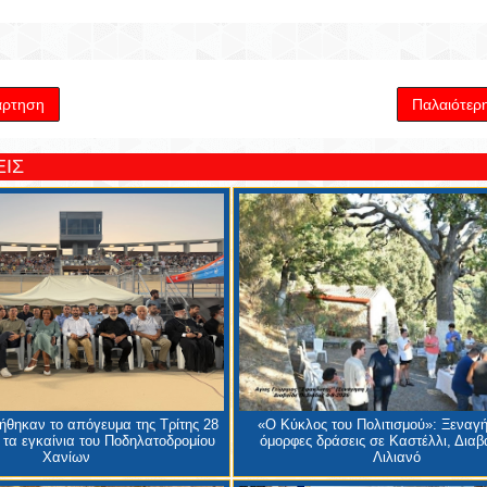
άρτηση
Παλαιότερ
ΙΣ
θηκαν το απόγευμα της Τρίτης 28
«Ο Κύκλος του Πολιτισμού»: Ξεναγή
 τα εγκαίνια του Ποδηλατοδρομίου
όμορφες δράσεις σε Καστέλλι, Διαβα
Χανίων
Λιλιανό