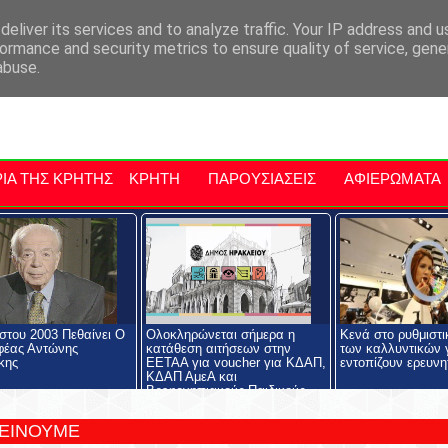
αρχία Μαλεβιζίου
Εκδηλώσεις Στην Κρήτη
Kriti Traveller
Kri
eliver its services and to analyze traffic. Your IP address and 
ormance and security metrics to ensure quality of service, gen
abuse.
ΙΑ ΤΗΣ ΚΡΗΤΗΣ
ΚΡΗΤΗ
ΠΑΡΟΥΣΙΑΣΕΙΣ
ΑΦΙΕΡΩΜΑΤΑ
στου 2003 Πεθαίνει Ο
Ολοκληρώνεται σήμερα η
Κενά στο ρυθμιστι
φέας Αντώνης
κατάθεση αιτήσεων στην
των καλλυντικών γ
κης
ΕΕΤΑΑ για voucher για ΚΔΑΠ,
εντοπίζουν ερευνη
ΚΔΑΠ ΑμεΑ και
Βρεφονηπιακούς-Παιδικούς
Σταθμούς
ΤΕΙΝΟΥΜΕ