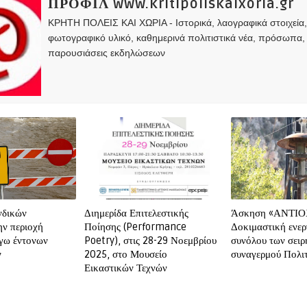
ΠΡΟΦΙΛ www.kritipoliskaixoria.gr
ΚΡΗΤΗ ΠΟΛΕΙΣ ΚΑΙ ΧΩΡΙΑ - Ιστορικά, λαογραφικά στοιχεία
φωτογραφικό υλικό, καθημερινά πολιτιστικά νέα, πρόσωπα,
παρουσιάσεις εκδηλώσεων
νδικών
Διημερίδα Επιτελεστικής
Άσκηση «ΑΝΤΙΟ
ν περιοχή
Ποίησης (Performance
Δοκιμαστική ενε
γω έντονων
Poetry), στις 28-29 Νοεμβρίου
συνόλου των σει
ν
2025, στο Μουσείο
συναγερμού Πολι
Εικαστικών Τεχνών