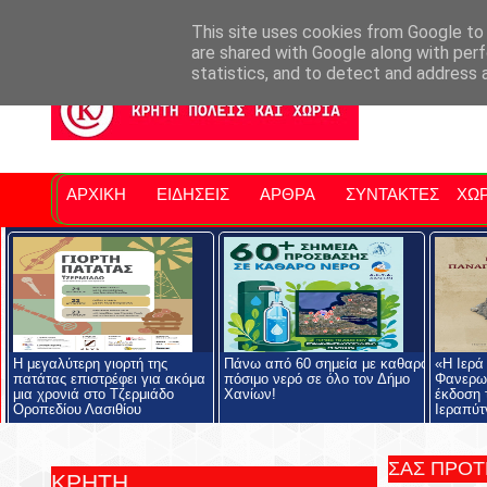
Σητειακά Νέα
Νομός Λασιθίου
Αγαπάμε Ρέθυμνο
Επ
This site uses cookies from Google to d
are shared with Google along with perf
statistics, and to detect and address 
ΑΡΧΙΚΗ
ΕΙΔΗΣΕΙΣ
ΑΡΘΡΑ
ΣΥΝΤΑΚΤΕΣ
ΧΩΡ
Η μεγαλύτερη γιορτή της
Πάνω από 60 σημεία με καθαρό
«Η Ιερά
πατάτας επιστρέφει για ακόμα
πόσιμο νερό σε όλο τον Δήμο
Φανερωμ
μια χρονιά στο Τζερμιάδο
Χανίων!
έκδοση 
Οροπεδίου Λασιθίου
Ιεραπύτ
ΣΑΣ ΠΡΟ
ΚΡΗΤΗ