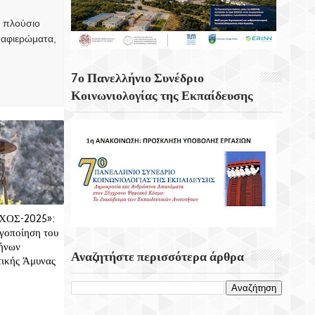
Κουνάβοι Του Δήμου Αρχανών
, πλούσιο
Αστερουσίων
 αφιερώματα,
5η Ετήσια Έκθεση – Γιορτή Κρητικών
Προϊόντων, Οικοτεχνίας & Χειροτεχνίας
7ο Πανελλήνιο Συνέδριο
Κοινωνιολογίας της Εκπαίδευσης
ΧΟΣ-2025»:
ργοποίηση του
ρήνων
Αναζητήστε περισσότερα άρθρα
τικής Άμυνας