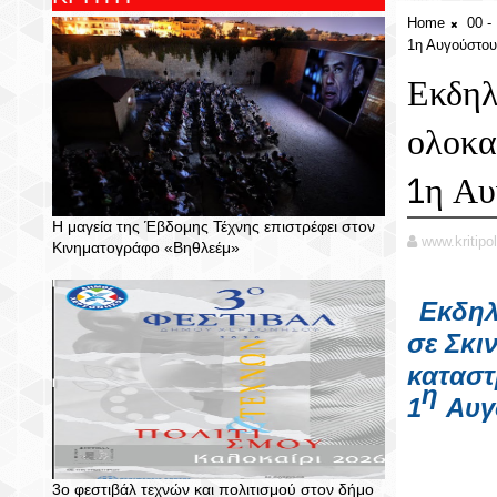
Home
00 
1η Αυγούστου
Εκδηλ
ολοκα
1η Αυ
Η μαγεία της Έβδομης Τέχνης επιστρέφει στον
www.kritipol
Κινηματογράφο «Βηθλεέμ»
Εκδηλ
σε
Σκι
καταστ
η
1
Αυγ
3ο φεστιβάλ τεχνών και πολιτισμού στον δήμο