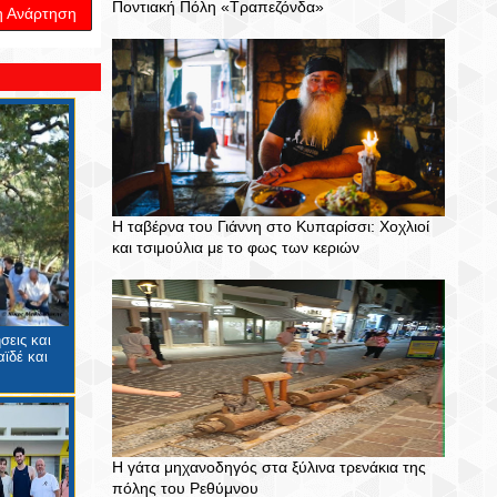
Ποντιακή Πόλη «Τραπεζόνδα»
η Ανάρτηση
Η ταβέρνα του Γιάννη στο Κυπαρίσσι: Χοχλιοί
και τσιμούλια με το φως των κεριών
σεις και
ϊδέ και
Η γάτα μηχανοδηγός στα ξύλινα τρενάκια της
πόλης του Ρεθύμνου