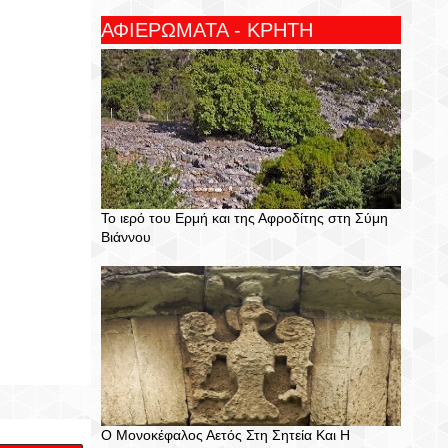
ΑΦΙΕΡΩΜΑΤΑ - ΚΡΗΤΗ
Το ιερό του Ερμή και της Αφροδίτης στη Σύμη
Βιάννου
Ο Μονοκέφαλος Αετός Στη Σητεία Και Η