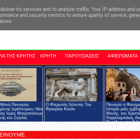
αρχία Μαλεβιζίου
Εκδηλώσεις Στην Κρήτη
Kriti Traveller
Kri
eliver its services and to analyze traffic. Your IP address and 
ormance and security metrics to ensure quality of service, gen
abuse.
ΙΑ ΤΗΣ ΚΡΗΤΗΣ
ΚΡΗΤΗ
ΠΑΡΟΥΣΙΑΣΕΙΣ
ΑΦΙΕΡΩΜΑΤΑ
 Μονή Παναγίας
Ο Φτερωτός Λέοντας Του
Παναγία η Φανερ
ένης Ιεράπετρας» Νέα
Φρουρίου Κούλε
Ιστορία μιας εμβλ
της Ιεράς Μητροπόλεως
Μονής, του Χριστ
νης και Σητείας
Χαραλαμπάκη, Ακ
Προέδρου της Ριζα
Εκκλησιαστικής Σχ
Ριζαρείου Ιδρύματ
ΤΕΙΝΟΥΜΕ