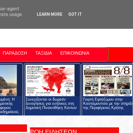
ti Polis
For Sale Sitia
Sitia Airport
user-agent
erate usage
LEARN MORE
GOT IT
ΠΑΡΑΔΟΣΗ
ΤΑΞΙΔΙΑ
ΕΠΙΚΟΙΝΩΝΙΑ
ωμένη: Η
Συνεχίζονται οι δωρεάν
Γιορτή Εφτάζυμου στην
ηματικής
ξεναγήσεις για ενήλικες στη
Κασταμονίτσα με την στήριξ
όφορου
Δημοτική Πινακοθήκη Χανίων
της Περιφέρειας Κρήτης
αδημαϊκού,
ρείου
ολής και του
ος
ΡΟΗ ΕΙΔΗΣΕΩΝ