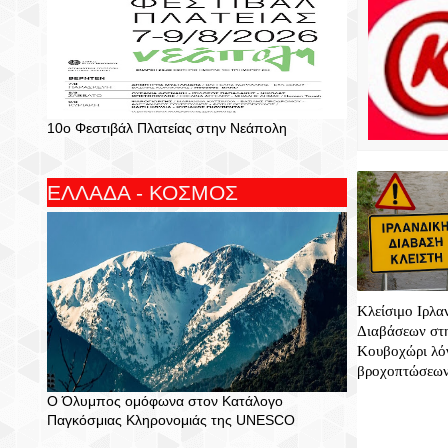
10ο Φεστιβάλ Πλατείας στην Νεάπολη
ΕΛΛΑΔΑ - ΚΟΣΜΟΣ
Κλείσιμο Ιρλα
Διαβάσεων στη
Κουβοχώρι λό
βροχοπτώσεω
Ο Όλυμπος ομόφωνα στον Κατάλογο
Παγκόσμιας Κληρονομιάς της UNESCO