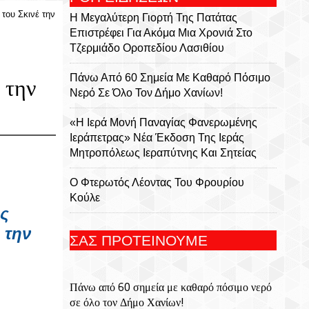
 του Σκινέ την
Η Μεγαλύτερη Γιορτή Της Πατάτας
Επιστρέφει Για Ακόμα Μια Χρονιά Στο
Τζερμιάδο Οροπεδίου Λασιθίου
Πάνω Από 60 Σημεία Με Καθαρό Πόσιμο
 την
Νερό Σε Όλο Τον Δήμο Χανίων!
«Η Ιερά Μονή Παναγίας Φανερωμένης
Ιεράπετρας» Νέα Έκδοση Της Ιεράς
Μητροπόλεως Ιεραπύτνης Και Σητείας
Ο Φτερωτός Λέοντας Του Φρουρίου
Κούλε
ς
Παναγία Η Φανερωμένη: Η Ιστορία Μιας
 την
ΣΑΣ ΠΡΟΤΕΙΝΟΥΜΕ
Εμβληματικής Μονής, Του Χριστόφορου
Χαραλαμπάκη, Ακαδημαϊκού, Προέδρου
Της Ριζαρείου Εκκλησιαστικής Σχολής Και
Πάνω από 60 σημεία με καθαρό πόσιμο νερό
Του Ριζαρείου Ιδρύματος
σε όλο τον Δήμο Χανίων!