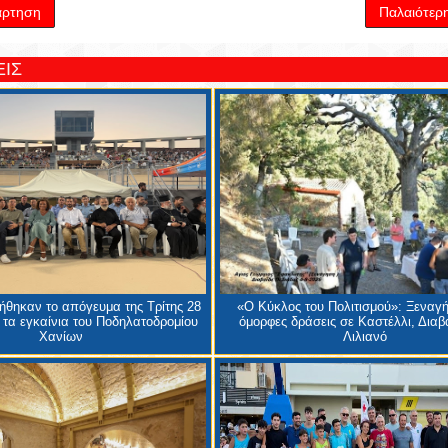
άρτηση
Παλαιότερ
ΙΣ
θηκαν το απόγευμα της Τρίτης 28
«Ο Κύκλος του Πολιτισμού»: Ξεναγή
 τα εγκαίνια του Ποδηλατοδρομίου
όμορφες δράσεις σε Καστέλλι, Διαβα
Χανίων
Λιλιανό