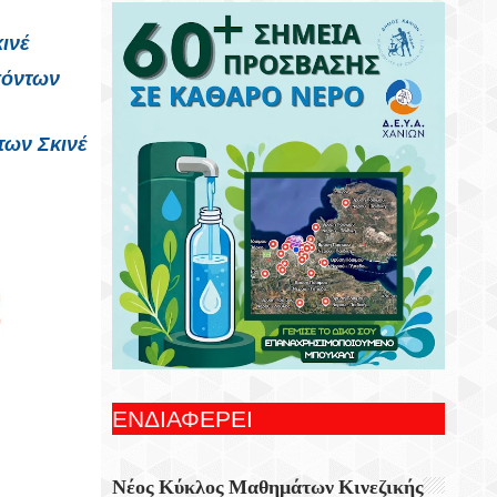
Συνεχίζονται Οι Δωρεάν Ξεναγήσεις Για
Ενήλικες Στη Δημοτική Πινακοθήκη
ινέ
Χανίων
σόντων
Γιορτή Εφτάζυμου Στην Κασταμονίτσα Με
Την Στήριξη Της Περιφέρειας Κρήτης
των Σκινέ
Οι Παραστάσεις Στα Κηποθέατρα Του
Δήμου Ηρακλείου,τη Δευτέρα 10
Αυγούστου 2026
Ξεκίνησε Η Ετήσια Έρευνα Επισκεπτών
Του Epaithros+ Για Τον Τουρισμό
Υπαίθρου Στην Ελλάδα
«Αυτοσχεδιασμοί» Με Τον Σωτήρη
Αλεξάκη Και Τον Αλέξανδρο Κανακάκη
ΕΝΔΙΑΦΕΡΕΙ
Εκθεση Ζωγραφικής «Η Χερσόνησος Με
Τα Μάτια Του H.P. Wyss»
Νέος Κύκλος Μαθημάτων Κινεζικής