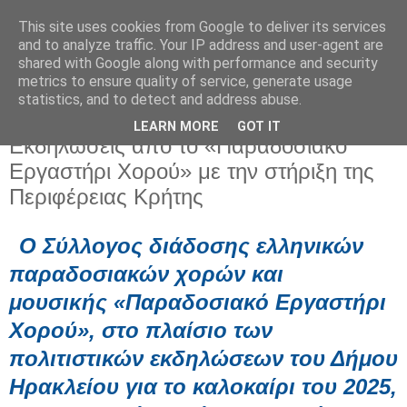
This site uses cookies from Google to deliver its services
and to analyze traffic. Your IP address and user-agent are
shared with Google along with performance and security
metrics to ensure quality of service, generate usage
statistics, and to detect and address abuse.
LEARN MORE
GOT IT
Παρασκευή 4 Ιουλίου 2025
Εκδηλώσεις από το «Παραδοσιακό
Εργαστήρι Χορού» με την στήριξη της
Περιφέρειας Κρήτης
Ο Σύλλογος διάδοσης ελληνικών
παραδοσιακών χορών και
μουσικής
«Παραδοσιακό Εργαστήρι
Χορού»,
στο πλαίσιο των
πολιτιστικών εκδηλώσεων του Δήμου
Ηρακλείου για το καλοκαίρι του 2025,