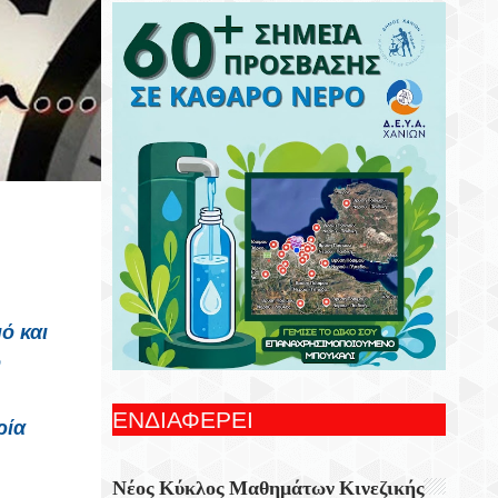
Συνεχίζονται Οι Δωρεάν Ξεναγήσεις Για
Ενήλικες Στη Δημοτική Πινακοθήκη
Χανίων
Γιορτή Εφτάζυμου Στην Κασταμονίτσα Με
Την Στήριξη Της Περιφέρειας Κρήτης
Οι Παραστάσεις Στα Κηποθέατρα Του
Δήμου Ηρακλείου,τη Δευτέρα 10
Αυγούστου 2026
Ξεκίνησε Η Ετήσια Έρευνα Επισκεπτών
Του Epaithros+ Για Τον Τουρισμό
Υπαίθρου Στην Ελλάδα
ό και
ο
«Αυτοσχεδιασμοί» Με Τον Σωτήρη
Αλεξάκη Και Τον Αλέξανδρο Κανακάκη
ΕΝΔΙΑΦΕΡΕΙ
ρία
Εκθεση Ζωγραφικής «Η Χερσόνησος Με
Τα Μάτια Του H.P. Wyss»
Νέος Κύκλος Μαθημάτων Κινεζικής