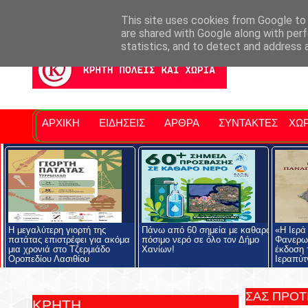
Σητειακά Νέα
Νομός Λασιθίου
Αγαπάμε Ρέθυμνο
Επ
This site uses cookies from Google to d
are shared with Google along with perf
statistics, and to detect and address 
ΑΡΧΙΚΗ
ΕΙΔΗΣΕΙΣ
ΑΡΘΡΑ
ΣΥΝΤΑΚΤΕΣ
ΧΩΡ
Η μεγαλύτερη γιορτή της
Πάνω από 60 σημεία με καθαρό
«Η Ιερά
πατάτας επιστρέφει για ακόμα
πόσιμο νερό σε όλο τον Δήμο
Φανερωμ
μια χρονιά στο Τζερμιάδο
Χανίων!
έκδοση 
Οροπεδίου Λασιθίου
Ιεραπύτ
ΣΑΣ ΠΡΟ
ΚΡΗΤΗ