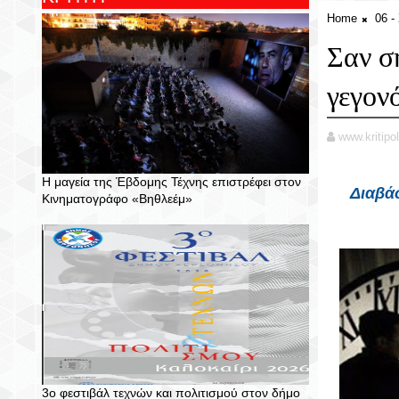
Home
06 
Σαν σ
γεγον
www.kritipol
Η μαγεία της Έβδομης Τέχνης επιστρέφει στον
Διαβάσ
Κινηματογράφο «Βηθλεέμ»
3ο φεστιβάλ τεχνών και πολιτισμού στον δήμο