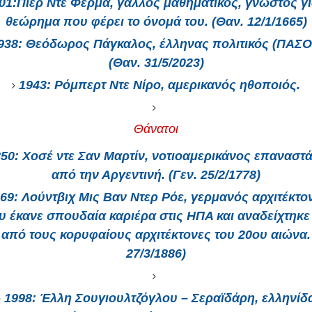
01
:Πιερ Ντε Φερμά, γάλλος μαθηματικός, γνωστός γι
θεώρημα που φέρει το όνομά του. (Θαν. 12/1/1665)
938
: Θεόδωρος Πάγκαλος, έλληνας πολιτικός (ΠΑΣΟ
(Θαν. 31/5/2023)
1943
: Ρόμπερτ Ντε Νίρο, αμερικανός ηθοποιός.
Θάνατοι
850
: Χοσέ ντε Σαν Μαρτίν, νοτιοαμερικάνος επαναστ
από την Αργεντινή. (Γεν. 25/2/1778)
69
: Λούντβιχ Μις Βαν Ντερ Ρόε, γερμανός αρχιτέκτο
υ έκανε σπουδαία καριέρα στις ΗΠΑ και αναδείχτηκε
 από τους κορυφαίους αρχιτέκτονες του 20ου αιώνα. 
27/3/1886)
1998
: Έλλη Σουγιουλτζόγλου – Σεραϊδάρη, ελληνίδ