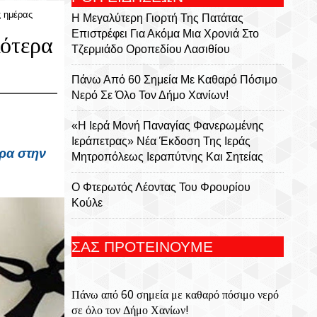
ς ημέρας
Η Μεγαλύτερη Γιορτή Της Πατάτας
Επιστρέφει Για Ακόμα Μια Χρονιά Στο
κότερα
Τζερμιάδο Οροπεδίου Λασιθίου
Πάνω Από 60 Σημεία Με Καθαρό Πόσιμο
Νερό Σε Όλο Τον Δήμο Χανίων!
«Η Ιερά Μονή Παναγίας Φανερωμένης
Ιεράπετρας» Νέα Έκδοση Της Ιεράς
ρα
στην
Μητροπόλεως Ιεραπύτνης Και Σητείας
Ο Φτερωτός Λέοντας Του Φρουρίου
Κούλε
Παναγία Η Φανερωμένη: Η Ιστορία Μιας
ΣΑΣ ΠΡΟΤΕΙΝΟΥΜΕ
Εμβληματικής Μονής, Του Χριστόφορου
Χαραλαμπάκη, Ακαδημαϊκού, Προέδρου
Της Ριζαρείου Εκκλησιαστικής Σχολής Και
Πάνω από 60 σημεία με καθαρό πόσιμο νερό
Του Ριζαρείου Ιδρύματος
σε όλο τον Δήμο Χανίων!