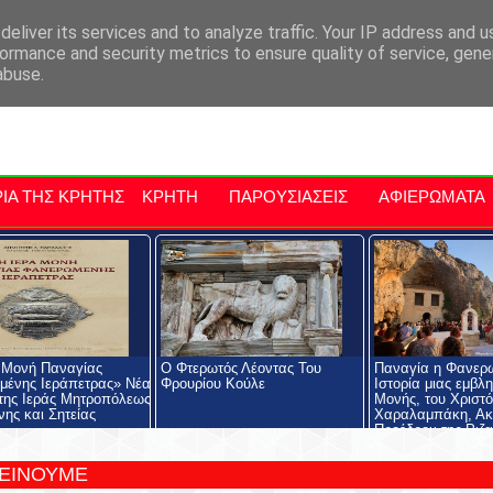
αρχία Μαλεβιζίου
Εκδηλώσεις Στην Κρήτη
Kriti Traveller
Kri
eliver its services and to analyze traffic. Your IP address and 
ormance and security metrics to ensure quality of service, gen
abuse.
ΙΑ ΤΗΣ ΚΡΗΤΗΣ
ΚΡΗΤΗ
ΠΑΡΟΥΣΙΑΣΕΙΣ
ΑΦΙΕΡΩΜΑΤΑ
 Μονή Παναγίας
Ο Φτερωτός Λέοντας Του
Παναγία η Φανερ
ένης Ιεράπετρας» Νέα
Φρουρίου Κούλε
Ιστορία μιας εμβλ
της Ιεράς Μητροπόλεως
Μονής, του Χριστ
νης και Σητείας
Χαραλαμπάκη, Ακ
Προέδρου της Ριζα
Εκκλησιαστικής Σχ
Ριζαρείου Ιδρύματ
ΤΕΙΝΟΥΜΕ