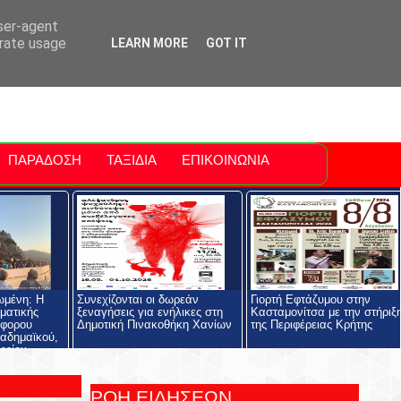
ti Polis
For Sale Sitia
Sitia Airport
user-agent
erate usage
LEARN MORE
GOT IT
ΠΑΡΑΔΟΣΗ
ΤΑΞΙΔΙΑ
ΕΠΙΚΟΙΝΩΝΙΑ
ωμένη: Η
Συνεχίζονται οι δωρεάν
Γιορτή Εφτάζυμου στην
ηματικής
ξεναγήσεις για ενήλικες στη
Κασταμονίτσα με την στήριξ
όφορου
Δημοτική Πινακοθήκη Χανίων
της Περιφέρειας Κρήτης
αδημαϊκού,
ρείου
ολής και του
ος
ΡΟΗ ΕΙΔΗΣΕΩΝ