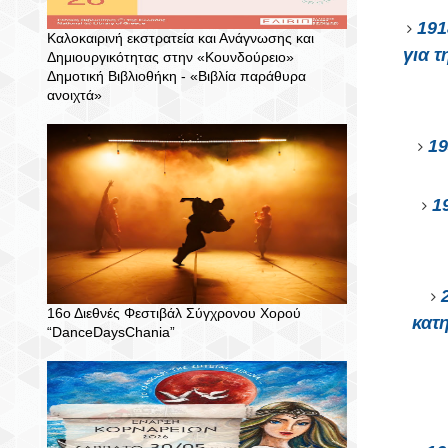
191
Καλοκαιρινή εκστρατεία και Ανάγνωσης και
για τ
Δημιουργικότητας στην «Κουνδούρειο»
Δημοτική Βιβλιοθήκη - «Βιβλία παράθυρα
ανοιχτά»
19
1
16ο Διεθνές Φεστιβάλ Σύγχρονου Χορού
κατ
“DanceDaysChania”