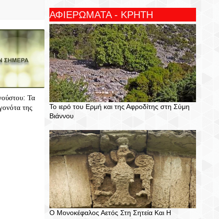
ΑΦΙΕΡΩΜΑΤΑ - ΚΡΗΤΗ
γούστου: Τα
Το ιερό του Ερμή και της Αφροδίτης στη Σύμη
γονότα της
Βιάννου
Ο Μονοκέφαλος Αετός Στη Σητεία Και Η