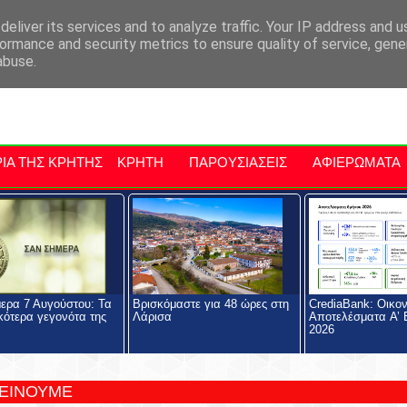
αρχία Μαλεβιζίου
Εκδηλώσεις Στην Κρήτη
Kriti Traveller
Kri
eliver its services and to analyze traffic. Your IP address and 
ormance and security metrics to ensure quality of service, gen
abuse.
ΙΑ ΤΗΣ ΚΡΗΤΗΣ
ΚΡΗΤΗ
ΠΑΡΟΥΣΙΑΣΕΙΣ
ΑΦΙΕΡΩΜΑΤΑ
ερα 7 Αυγούστου: Τα
Βρισκόμαστε για 48 ώρες στη
CrediaBank: Οικο
κότερα γεγονότα της
Λάρισα
Αποτελέσματα A’ 
2026
ΤΕΙΝΟΥΜΕ