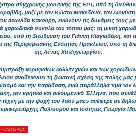
ήστρα σύγχρονης μουσικής της ΕΡΤ, υπό τη διεύθυν
Αραβίδη, μαζί με τον Κώστα Μακεδόνα, τον Διονύσ
 τον Λεωνίδα Κακούρη, ενώνουν τις δυνάμεις τους με
ά χορωδιακά σύνολα του τόπου μας: τη μικτή χορω
ίου, υπό τη διεύθυνση του Γιάννη Κιαγιαδάκη, και τ
 της Περιφερειακής Ενότητας Ηρακλείου, υπό τη δ
της Λένας Χατζηγεωργίου.
σύμπραξη κορυφαίων καλλιτεχνών και των χορωδιών
είου αναδεικνύει τη ζωντανή σχέση της πόλης μας 
ιτισμό και την παράδοση, ενώ παράλληλα τιμά τον 
κη, τον κρητικό και οικουμενικό Έλληνα, που συνέ
ην τέχνη με την ψυχή του λαού μας» ανέφερε σε δήλω
περιφερειάρχης Πολιτισμού και Ισότητας Γεωργία Μη
- ΠΟΛΙΤΙΣΜΟΣ