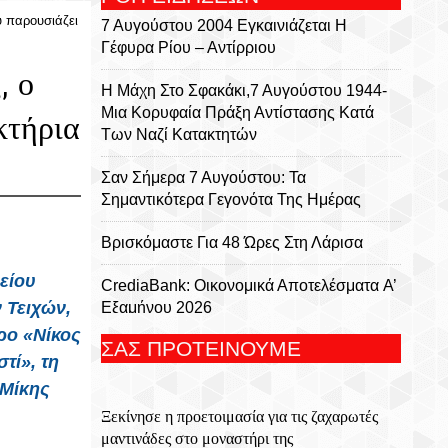
υ παρουσιάζει
7 Αυγούστου 2004 Εγκαινιάζεται Η
Γέφυρα Ρίου – Αντίρριου
, ο
Η Μάχη Στο Σφακάκι,7 Αυγούστου 1944-
Μια Κορυφαία Πράξη Αντίστασης Κατά
κτήρια
Των Ναζί Κατακτητών
Σαν Σήμερα 7 Αυγούστου: Τα
Σημαντικότερα Γεγονότα Της Ημέρας
Βρισκόμαστε Για 48 Ώρες Στη Λάρισα
είου
CrediaBank: Οικονομικά Αποτελέσματα A’
 Τειχών,
Εξαμήνου 2026
ρο «Νίκος
ΣΑΣ ΠΡΟΤΕΙΝΟΥΜΕ
Ο Ιερός Ναός Σωτήρα Χριστού Στο Χωριό
τί», τη
Κουνάβοι Του Δήμου Αρχανών
 Μίκης
Αστερουσίων
Ξεκίνησε η προετοιμασία για τις ζαχαρωτές
5η Ετήσια Έκθεση – Γιορτή Κρητικών
μαντινάδες στο μοναστήρι της