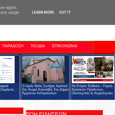
ti Polis
For Sale Sitia
Sitia Airport
user-agent
erate usage
LEARN MORE
GOT IT
ΠΑΡΑΔΟΣΗ
ΤΑΞΙΔΙΑ
ΕΠΙΚΟΙΝΩΝΙΑ
νομικά
Ο Ιερός Ναός Σωτήρα Χριστού
5η Ετήσια Έκθεση – Γιορτή
Εξαμήνου
Στο Χωριό Κουνάβοι Του Δήμου
Κρητικών Προϊόντων,
Αρχανών Αστερουσίων
Οικοτεχνίας & Χειροτεχνίας
ΡΟΗ ΕΙΔΗΣΕΩΝ