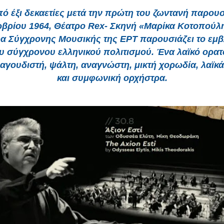
ό έξι δεκαετίες μετά την πρώτη του ζωντανή παρουσ
βρίου 1964, Θέατρο Rex- Σκηνή «Μαρίκα Κοτοπούλη
α Σύγχρονης Μουσικής της ΕΡΤ παρουσιάζει το εμβ
υ σύγχρονου ελληνικού πολιτισμού. Ένα λαϊκό ορατ
ραγουδιστή, ψάλτη, αναγνώστη, μικτή χορωδία, λαϊκ
και συμφωνική ορχήστρα.