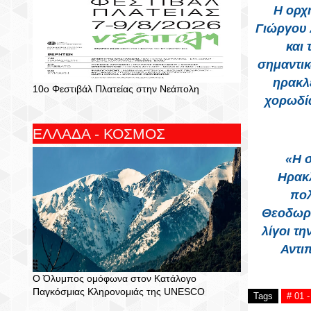
Η ορχ
Γιώργου 
και
σημαντικ
ηρακλε
10ο Φεστιβάλ Πλατείας στην Νεάπολη
χορωδία
ΕΛΛΑΔΑ - ΚΟΣΜΟΣ
«Η 
Ηρακλ
πολ
Θεοδωρά
λίγοι τ
Αντι
Ο Όλυμπος ομόφωνα στον Κατάλογο
Παγκόσμιας Κληρονομιάς της UNESCO
Tags
# 01 