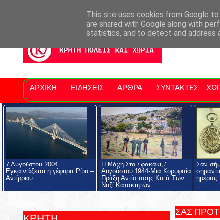
Σητειακά Νέα
Νομός Λασιθίου
Αγαπάμε Ρέθυμνο
Επ
This site uses cookies from Google to d
are shared with Google along with perf
statistics, and to detect and address 
ΑΡΧΙΚΗ
ΕΙΔΗΣΕΙΣ
ΑΡΘΡΑ
ΣΥΝΤΑΚΤΕΣ
ΧΩΡ
7 Αυγούστου 2004
Η Μάχη Στο Σφακάκι,7
Σαν σήμ
Εγκαινιάζεται η γέφυρα Ρίου –
Αυγούστου 1944-Μια Κορυφαία
σημαντι
Αντίρριου
Πράξη Αντίστασης Κατά Των
ημέρας
Ναζί Κατακτητών
ΣΑΣ ΠΡΟ
ΚΡΗΤΗ