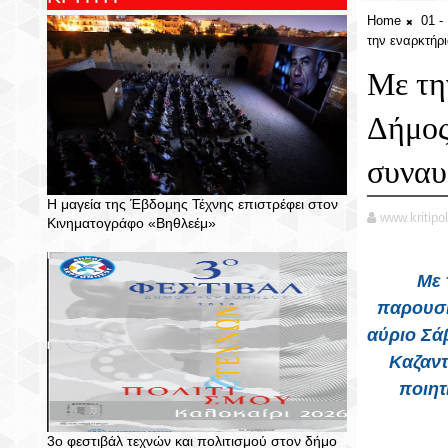
Home
01 
την εναρκτήρ
Με τη
Δήμος
συναυ
Η μαγεία της Έβδομης Τέχνης επιστρέφει στον
www.kritipol
Κινηματογράφο «Βηθλεέμ»
Με 
παρουσι
αύριο Σά
Καζαντ
ποιητ
3ο φεστιβάλ τεχνών και πολιτισμού στον δήμο