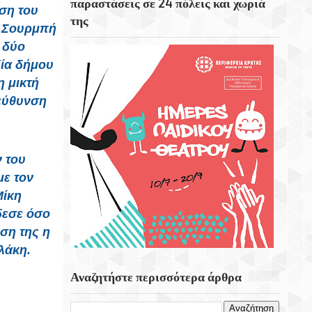
παραστάσεις σε 24 πόλεις και χωριά
ση του
6 Αυγούστου 1945 Η Ημέρα Που Το
της
Αμερικανικό Βομβαρδιστικό «Enola Gay»
η Σουρμπή
Σκόρπισε Τον Θάνατο Στη Χιροσίμα
 δύο
δία δήμου
Η Στοκχόλμη Η Πρωτεύουσα Της
η μικτή
Σουηδίας
ιεύθυνση
Εορτή Της Μεταμορφώσεως Του Σωτήρος
Στο Χωριό Απίδια Σητείας - Του Γεωργίου
Αυγουστινάκη
 του
με τον
Μίκη
δεσε όσο
ση της η
λάκη.
Αναζητήστε περισσότερα άρθρα