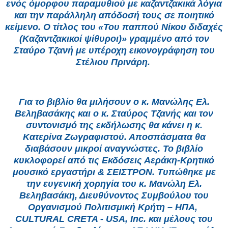
ενός όμορφου παραμυθιού με καζαντζακικά λόγια
και την παράλληλη απόδοσή τους σε ποιητικό
κείμενο. Ο τίτλος του «Του παππού Νίκου διδαχές
(Καζαντζακικοί ψίθυροι)» γραμμένο από τον
Σταύρο Τζανή με υπέροχη εικονογράφηση του
Στέλιου Πρινάρη.
Για το βιβλίο θα μιλήσουν ο κ. Μανώλης Ελ.
Βεληβασάκης και ο κ. Σταύρος Τζανής και τον
συντονισμό της εκδήλωσης θα κάνει η κ.
Κατερίνα Ζωγραφιστού. Αποσπάσματα θα
διαβάσουν μικροί αναγνώστες. Το βιβλίο
κυκλοφορεί από τις Εκδόσεις Αεράκη-Κρητικό
μουσικό εργαστήρι & ΣΕΙΣΤΡΟΝ. Τυπώθηκε με
την ευγενική χορηγία του κ. Μανώλη Ελ.
Βεληβασάκη, Διευθύνοντος Συμβούλου του
Οργανισμού Πολιτισμική Κρήτη – ΗΠΑ,
CULTURAL CRETA - USA, Inc. και μέλους του