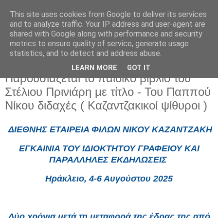
This site uses cookies from Google to deliver its services
and to analyze traffic. Your IP address and user-agent are
shared with Google along with performance and security
metrics to ensure quality of service, generate usage
statistics, and to detect and address abuse.
LEARN MORE
GOT IT
Παρασκευή 1 Αυγούστου 2025
Παρουσιάζεται το παιδικό βιβλίο του
Στέλιου Πρινιάρη με τίτλο - Του Παππού
Νίκου διδαχές ( Καζαντζακικοί ψίθυροι )
ΔΙΕΘΝΗΣ ΕΤΑΙΡΕΙΑ ΦΙΛΩΝ ΝΙΚΟΥ ΚΑΖΑΝΤΖΑΚΗ
ΕΓΚΑΙΝΙΑ ΤΟΥ ΙΔΙΟΚΤΗΤΟΥ ΓΡΑΦΕΙΟΥ ΚΑΙ
ΠΑΡΑΛΛΗΛΕΣ ΕΚΔΗΛΩΣΕΙΣ
Ηράκλειο, 4-6 Αυγούστου 2025
Δύο χρόνια μετά τη μεταφορά της έδρας της από