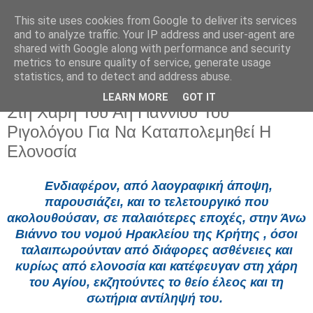
This site uses cookies from Google to deliver its services
and to analyze traffic. Your IP address and user-agent are
shared with Google along with performance and security
metrics to ensure quality of service, generate usage
statistics, and to detect and address abuse.
LEARN MORE
GOT IT
Παρασκευή 29 Αυγούστου 2025
Στη Χάρη Του Αη Γιαννιού Του
Ριγολόγου Για Να Καταπολεμηθεί Η
Ελονοσία
Ενδιαφέρον, από λαογραφική άποψη,
παρουσιάζει, και το τελετουργικό που
ακολουθούσαν, σε παλαιότερες εποχές, στην Άνω
Βιάννο του νομού Ηρακλείου της Κρήτης , όσοι
ταλαιπωρούνταν από διάφορες ασθένειες και
κυρίως από ελονοσία και κατέφευγαν στη χάρη
του Αγίου, εκζητούντες το θείο έλεος και τη
σωτήρια αντίληψή του.