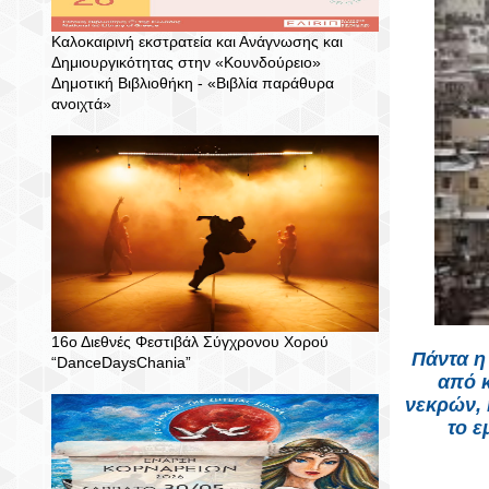
Καλοκαιρινή εκστρατεία και Ανάγνωσης και
Δημιουργικότητας στην «Κουνδούρειο»
Δημοτική Βιβλιοθήκη - «Βιβλία παράθυρα
ανοιχτά»
16ο Διεθνές Φεστιβάλ Σύγχρονου Χορού
Πάντα η
“DanceDaysChania”
από κ
νεκρών, 
το ε