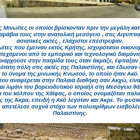
 Μινωϊτες οι οποίοι βρίσκονταν πριν την μεγάλη κ
καράβια τους στην ανατολική μεσόγειο , στις Αιγυπτια
ασιατικές ακτές , ελάχιστοι επέστρεψαν.
ωίτες που έμειναν εκτός Κρήτης, ισχυρότατοι οικονομ
ατεχόμενοι από το εμπορικό και τεχνολογικό δαιμόνι
ριαρχούσε στην πατρίδα τους όταν άκμαζε, έφτιαξαν 
ότατη πόλη στις ακτές της Παλαιστίνης, και έδωσαν 
το όνομα της μινωικής Κνωσού, το οποίο ήταν Ακό.
που αναφέρεται στην Παλαιά διαθήκη σαν Ακχώ, είνα
αι λιμάνι του βορειοδυτικού Ισραήλ στη Μεσόγειο θ
 του κόλπου της Χάϊφας, ο οποίος ονομαζόταν παλα
 της Άκρα, επειδή η Ακό λεγόταν και Άκρε. Το φυσι
ι απετέλεσε συχνά στόχο των πολυαρίθμων εισβολέ
Παλαιστίνης.