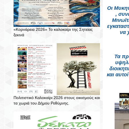
Οι Μυκην
, συν
Μινωϊτ
εγκατασ
«Κορνάρεια 2026» Το καλοκαίρι της Σητείας
να 
ξεκινά
Τα πρ
υψηλέ
διοικητ
και αυτο
Πολιτιστικό Καλοκαίρι 2026 στους οικισμούς και
τα χωριά του Δήμου Ρεθύμνης.