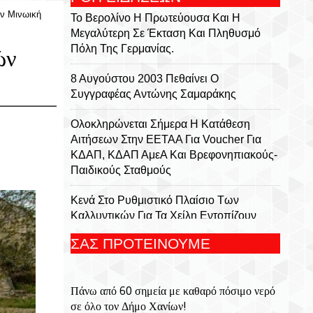
ν Μινωική
Το Βερολίνο Η Πρωτεύουσα Και Η
Μεγαλύτερη Σε Έκταση Και Πληθυσμό
Πόλη Της Γερμανίας.
ών
8 Αυγούστου 2003 Πεθαίνει Ο
Συγγραφέας Αντώνης Σαμαράκης
Ολοκληρώνεται Σήμερα Η Κατάθεση
Αιτήσεων Στην ΕΕΤΑΑ Για Voucher Για
ΚΔΑΠ, ΚΔΑΠ ΑμεΑ Και Βρεφονηπιακούς-
Παιδικούς Σταθμούς
Κενά Στο Ρυθμιστικό Πλαίσιο Των
Καλλυντικών Για Τα Χείλη Εντοπίζουν
Ερευνητές
ΣΑΣ ΠΡΟΤΕΙΝΟΥΜΕ
Σαν Σήμερα 8 Αυγούστου 1944
Πραγματοποιήτε Το Σαμποτάζ Της
Πάνω από 60 σημεία με καθαρό πόσιμο νερό
Δαμάστας
σε όλο τον Δήμο Χανίων!