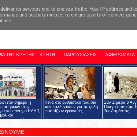
αρχία Μαλεβιζίου
Εκδηλώσεις Στην Κρήτη
Kriti Traveller
Kri
eliver its services and to analyze traffic. Your IP address and 
ormance and security metrics to ensure quality of service, gen
abuse.
ΙΑ ΤΗΣ ΚΡΗΤΗΣ
ΚΡΗΤΗ
ΠΑΡΟΥΣΙΑΣΕΙΣ
ΑΦΙΕΡΩΜΑΤΑ
ώνεται σήμερα η
Κενά στο ρυθμιστικό πλαίσιο
Σαν Σήμερα 8 Αυγ
η αιτήσεων στην
των καλλυντικών για τα χείλη
Πραγματοποιήτε Τ
ια voucher για ΚΔΑΠ,
εντοπίζουν ερευνητές
Της Δαμάστας
μεΑ και
πιακούς-Παιδικούς
ς
ΤΕΙΝΟΥΜΕ