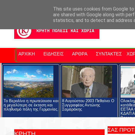
Σητειακά Νέα
Νομός Λασιθίου
Αγαπάμε Ρέθυμνο
Επ
This site uses cookies from Google to d
are shared with Google along with perf
statistics, and to detect and address 
ΑΡΧΙΚΗ
ΕΙΔΗΣΕΙΣ
ΑΡΘΡΑ
ΣΥΝΤΑΚΤΕΣ
ΧΩΡ
Το Βερολίνο η πρωτεύουσα και
8 Αυγούστου 2003 Πεθαίνει Ο
Ολοκληρ
η μεγαλύτερη σε έκταση και
Συγγραφέας Αντώνης
κατάθεσ
πληθυσμό πόλη της Γερμανίας.
Σαμαράκης
ΕΕΤΑΑ γ
ΚΔΑΠ Α
Βρεφονη
Σταθμού
ΣΑΣ ΠΡΟ
ΚΡΗΤΗ