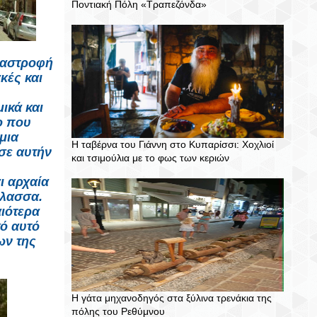
Ποντιακή Πόλη «Τραπεζόνδα»
αταστροφή
κές και
ικά και
ο που
μια
Η ταβέρνα του Γιάννη στο Κυπαρίσσι: Χοχλιοί
σε αυτήν
και τσιμούλια με το φως των κεριών
ι αρχαία
άλασσα.
ιότερα
κό αυτό
ων της
Η γάτα μηχανοδηγός στα ξύλινα τρενάκια της
πόλης του Ρεθύμνου