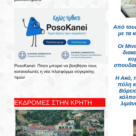
Από τους
με τα 
Οι Μιν
διακ
κυ
σπουδαι
PosoKanei: Πόσο μπορεί να βοηθήσει τους
καταναλωτές η νέα πλατφόρμα σύγκρισης
τιμών
Η Ακό, 
πόλη κ
Βόρεια
κόλπος
ΕΚΔΡΟΜΕΣ ΣΤΗΝ ΚΡΗΤΗ
λιμάν