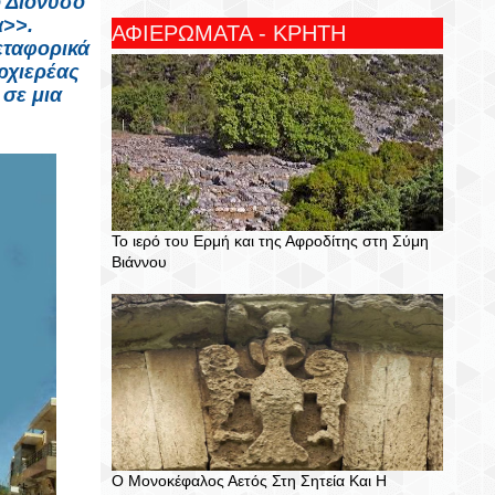
ο Διόνυσο
α>>.
ΑΦΙΕΡΩΜΑΤΑ - ΚΡΗΤΗ
εταφορικά
ρχιερέας
σε μια
Το ιερό του Ερμή και της Αφροδίτης στη Σύμη
Βιάννου
Ο Μονοκέφαλος Αετός Στη Σητεία Και Η