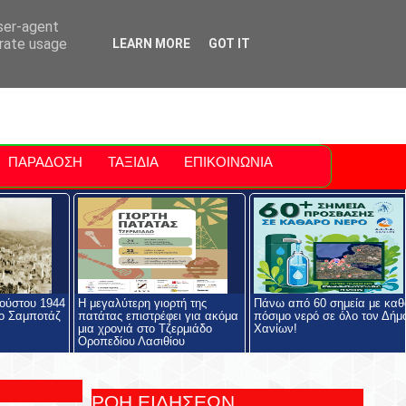
ti Polis
For Sale Sitia
Sitia Airport
user-agent
erate usage
LEARN MORE
GOT IT
ΠΑΡΑΔΟΣΗ
ΤΑΞΙΔΙΑ
ΕΠΙΚΟΙΝΩΝΙΑ
ούστου 1944
Η μεγαλύτερη γιορτή της
Πάνω από 60 σημεία με καθ
ο Σαμποτάζ
πατάτας επιστρέφει για ακόμα
πόσιμο νερό σε όλο τον Δήμ
μια χρονιά στο Τζερμιάδο
Χανίων!
Οροπεδίου Λασιθίου
ΡΟΗ ΕΙΔΗΣΕΩΝ