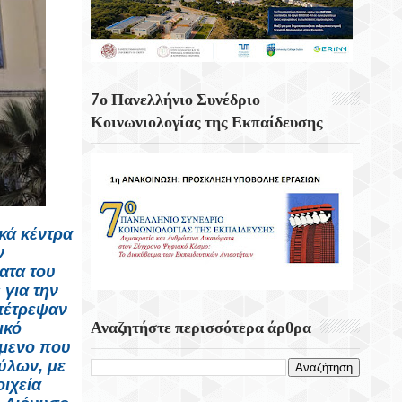
Hashimoto: Η «αόρατη» Πάθηση Πίσω
Από Την Κόπωση Και Την Έλλειψη
Ενέργειας
7 Αυγούστου 2004 Εγκαινιάζεται Η
7ο Πανελλήνιο Συνέδριο
Γέφυρα Ρίου – Αντίρριου
Κοινωνιολογίας της Εκπαίδευσης
Η Μάχη Στο Σφακάκι,7 Αυγούστου 1944-
Μια Κορυφαία Πράξη Αντίστασης Κατά
Των Ναζί Κατακτητών
κά κέντρα
ν
ατα του
 για την
τέτρεψαν
Αναζητήστε περισσότερα άρθρα
ικό
ίμενο που
ύλων, με
ιχεία