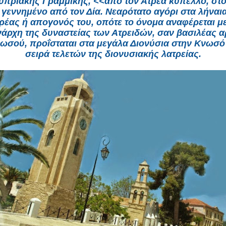
πριακής Γραμμικής, <<από τον Ατρέα κύπελλο, στ
 γεννημένο από τον Δία. Νεαρότατο αγόρι στα λήναι
ρέας ή απογονός του, οπότε το όνομα αναφέρεται μ
νάρχη της δυναστείας των Ατρειδών, σαν βασιλέας α
ωσού, προΐσταται στα μεγάλα Διονύσια στην Κνωσό 
σειρά τελετών της διονυσιακής λατρείας.