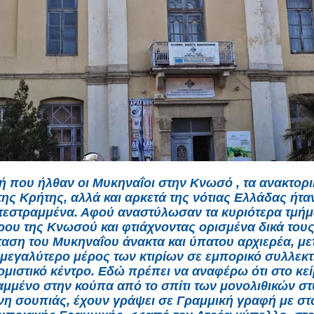
ή που ήλθαν οι Μυκηναΐοι στην Κνωσό , τα ανακτορι
της Κρήτης, αλλά και αρκετά της νότιας Ελλάδας ήτα
τεστραμμένα. Αφού αναστύλωσαν τα κυριότερα τμήμ
ου της Κνωσού και φτιάχνοντας ορισμένα δικά τους
ταση του Μυκηναΐου άνακτα και ύπατου αρχιερέα, με
 μεγαλύτερο μέρος των κτιρίων σε εμπορικό συλλεκτ
ομιστικό κέντρο. Εδώ πρέπει να αναφέρω ότι στο κε
ραμμένο στην κούπα από το σπίτι των μονολιθικών στ
νη σουπιάς, έχουν γράψει σε Γραμμική γραφή με στο