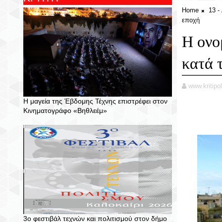
Home
13 
εποχή
Η ονο
κατά 
www.kritipol
Η μαγεία της Έβδομης Τέχνης επιστρέφει στον
Κινηματογράφο «Βηθλεέμ»
3ο φεστιβάλ τεχνών και πολιτισμού στον δήμο