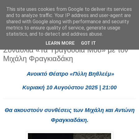
This site uses cookies from Google to deliver its services
and to analyze traffic. Your IP address and user-agent are
shared with Google along with performance and security
metrics to ensure quality of service, generate usage
statistics, and to detect and address abuse.
LEARN MORE
GOT IT
Δευτέρα 4 Αυγούστου 2025
Συναυλία «Τα Τραγούδια Μου» με τον
Μιχάλη Φραγκιαδάκη
Ανοικτό Θέατρο «Πύλη Βηθλεέμ»
Κυριακή 10 Αυγούστου 2025
| 21:00
Θα ακουστούν συνθέσεις των Μιχάλη και Αντώνη
Φραγκιαδάκη.