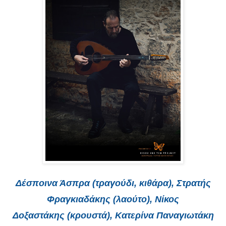
Δέσποινα Άσπρα (τραγούδι, κιθάρα), Στρατής
Φραγκιαδάκης (λαούτο), Νίκος
Δοξαστάκης (κρουστά), Κατερίνα Παναγιωτάκη