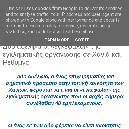
This site uses cookies from Google to deliver its services
and to analyze traffic. Your IP address and user-agent are
shared with Google along with performance and security
metrics to ensure quality of service, generate usage
statistics, and to detect and address abuse.
LEARN MORE
GOT IT
Κυριακή 31 Αυγούστου 2025
Δύο αδέλφια οι «εγκέφαλοι» της
εγκληματικής οργάνωσης σε Χανιά και
Ρέθυμνο
Δύο αδέλφια, ο ένας επιχειρηματίας και
σημαντικό πρόσωπο στην τοπική κοινότητα των
Χανίων, φέρονται να είναι οι «εγκέφαλοι» της
εγκληματικής οργάνωσης που οι αρχές σήμερα
συνέλαβαν 48 εμπλεκόμενους.
Ο ένας εκ των δύο φέρεται να είναι ιδιοκτήτης