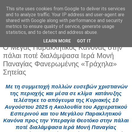
This site uses cookies from Google to deliver its services
and to analyze traffic. Your IP address and user-agent are
shared with Google along with performance and security
metrics to ensure quality of service, generate usage
statistics, and to detect and address abuse.
LEARN MORE
GOT IT
Δευτέρα 11 Αυγούστου 2025
Ο Μέγας Παρακλητικός Κανόνας στην
πάλαι ποτέ διαλάμψασα Ιερά Μονή
Παναγίας Φανερωμένης «Τράχηλα»
Σητείας
Με τη συμμετοχή πολλών ευσεβών χριστιανών
της περιοχής και μέσα σε κλίμα κατάνυξης
τελέστηκε το απόγευμα της Kυριακής 10
Αυγούστου 2025 η Ακολουθία του Αρχιερατικού
Εσπερινού και του Μεγάλου Παρακλητικού
Κανόνα προς την Υπεραγία Θεοτόκο στην πάλαι
ποτέ διαλάμψασα Ιερά Μονή Παναγίας