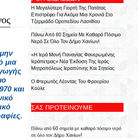
Η Μεγαλύτερη Γιορτή Της Πατάτας
Επιστρέφει Για Ακόμα Μια Χρονιά Στο
νος
Τζερμιάδο Οροπεδίου Λασιθίου
Πάνω Από 60 Σημεία Με Καθαρό Πόσιμο
Νερό Σε Όλο Τον Δήμο Χανίων!
ίμην
«Η Ιερά Μονή Παναγίας Φανερωμένης
ό μια
Ιεράπετρας» Νέα Έκδοση Της Ιεράς
Μητροπόλεως Ιεραπύτνης Και Σητείας
αγωγής
μο
Ο Φτερωτός Λέοντας Του Φρουρίου
970 και
Κούλε
νικό
Παναγία Η Φανερωμένη: Η Ιστορία Μιας
ικό
ΣΑΣ ΠΡΟΤΕΙΝΟΥΜΕ
Εμβληματικής Μονής, Του Χριστόφορου
ραφίες.
Χαραλαμπάκη, Ακαδημαϊκού, Προέδρου
Της Ριζαρείου Εκκλησιαστικής Σχολής Και
Πάνω από 60 σημεία με καθαρό πόσιμο νερό
Του Ριζαρείου Ιδρύματος
σε όλο τον Δήμο Χανίων!