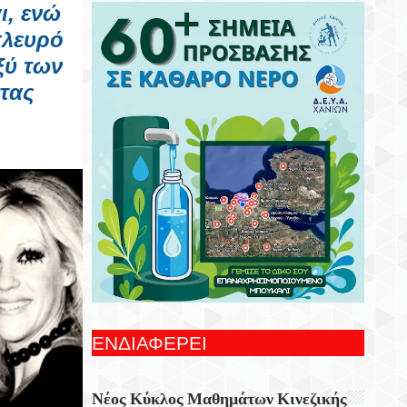
ι, ενώ
Συνεχίζονται Οι Δωρεάν Ξεναγήσεις Για
Ενήλικες Στη Δημοτική Πινακοθήκη
πλευρό
Χανίων
ξύ των
τας
Γιορτή Εφτάζυμου Στην Κασταμονίτσα Με
Την Στήριξη Της Περιφέρειας Κρήτης
Οι Παραστάσεις Στα Κηποθέατρα Του
Δήμου Ηρακλείου,τη Δευτέρα 10
Αυγούστου 2026
Ξεκίνησε Η Ετήσια Έρευνα Επισκεπτών
Του Epaithros+ Για Τον Τουρισμό
Υπαίθρου Στην Ελλάδα
«Αυτοσχεδιασμοί» Με Τον Σωτήρη
Αλεξάκη Και Τον Αλέξανδρο Κανακάκη
ΕΝΔΙΑΦΕΡΕΙ
Εκθεση Ζωγραφικής «Η Χερσόνησος Με
Τα Μάτια Του H.P. Wyss»
Νέος Κύκλος Μαθημάτων Κινεζικής