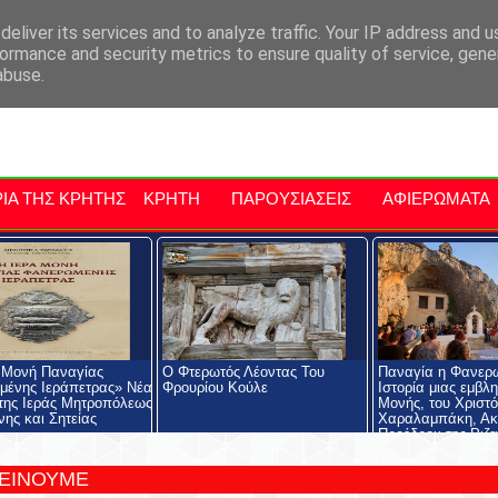
αρχία Μαλεβιζίου
Εκδηλώσεις Στην Κρήτη
Kriti Traveller
Kri
eliver its services and to analyze traffic. Your IP address and 
ormance and security metrics to ensure quality of service, gen
abuse.
ΙΑ ΤΗΣ ΚΡΗΤΗΣ
ΚΡΗΤΗ
ΠΑΡΟΥΣΙΑΣΕΙΣ
ΑΦΙΕΡΩΜΑΤΑ
 Μονή Παναγίας
Ο Φτερωτός Λέοντας Του
Παναγία η Φανερ
ένης Ιεράπετρας» Νέα
Φρουρίου Κούλε
Ιστορία μιας εμβλ
της Ιεράς Μητροπόλεως
Μονής, του Χριστ
νης και Σητείας
Χαραλαμπάκη, Ακ
Προέδρου της Ριζα
Εκκλησιαστικής Σχ
Ριζαρείου Ιδρύματ
ΤΕΙΝΟΥΜΕ