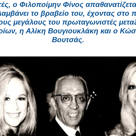
τές, ο Φιλοποίμην Φίνος απαθανατίζετα
αμβάνει το βραβείο του, έχοντας στο 
τους μεγάλους του πρωταγωνιστές μετα
οίων, η Αλίκη Βουγιουκλάκη και ο Κώσ
Βουτσάς.