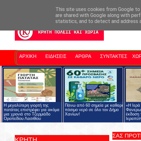
Σητειακά Νέα
Νομός Λασιθίου
Αγαπάμε Ρέθυμνο
Επ
This site uses cookies from Google to d
are shared with Google along with perf
statistics, and to detect and address 
ΑΡΧΙΚΗ
ΕΙΔΗΣΕΙΣ
ΑΡΘΡΑ
ΣΥΝΤΑΚΤΕΣ
ΧΩΡ
Η μεγαλύτερη γιορτή της
Πάνω από 60 σημεία με καθαρό
«Η Ιερά
πατάτας επιστρέφει για ακόμα
πόσιμο νερό σε όλο τον Δήμο
Φανερωμ
μια χρονιά στο Τζερμιάδο
Χανίων!
έκδοση 
Οροπεδίου Λασιθίου
Ιεραπύτ
ΣΑΣ ΠΡΟ
ΚΡΗΤΗ