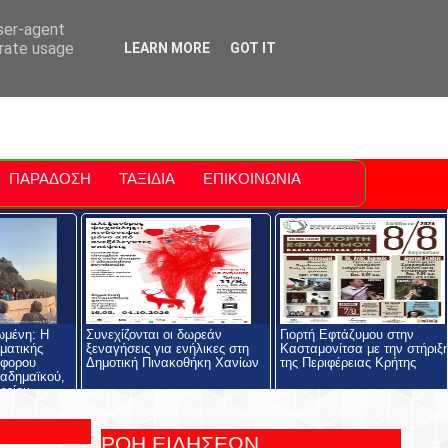
ti Polis
For Sale Sitia
Sitia Airport
user-agent
erate usage
LEARN MORE
GOT IT
ΠΑΡΑΔΟΣΗ
ΤΑΞΙΔΙΑ
ΕΠΙΚΟΙΝΩΝΙΑ
ωμένη: Η
Συνεχίζονται οι δωρεάν
Γιορτή Εφτάζυμου στην
ηματικής
ξεναγήσεις για ενήλικες στη
Κασταμονίτσα με την στήριξ
όφορου
Δημοτική Πινακοθήκη Χανίων
της Περιφέρειας Κρήτης
αδημαϊκού,
ρείου
ολής και του
ος
ΡΟΗ ΕΙΔΗΣΕΩΝ