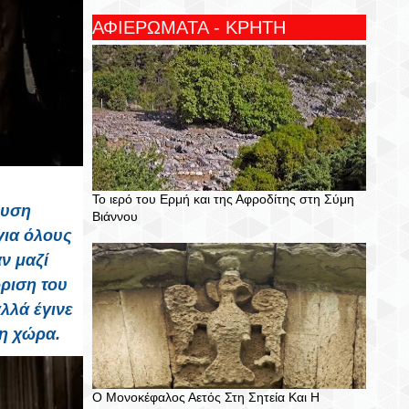
ΑΦΙΕΡΩΜΑΤΑ - ΚΡΗΤΗ
Το ιερό του Ερμή και της Αφροδίτης στη Σύμη
ευση
Βιάννου
για όλους
ν μαζί
ριση του
λλά έγινε
τη χώρα.
Ο Μονοκέφαλος Αετός Στη Σητεία Και Η