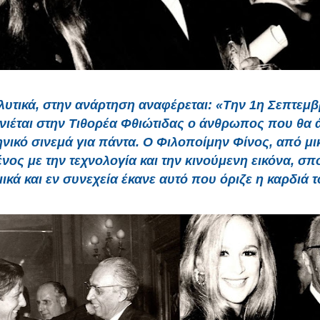
λυτικά, στην ανάρτηση αναφέρεται:
«Την 1η Σεπτεμβ
νιέται στην Τιθορέα Φθιώτιδας ο άνθρωπος που θα 
ηνικό σινεμά για πάντα. Ο Φιλοποίμην Φίνος, από μι
νος με την τεχνολογία και την κινούμενη εικόνα, σ
ικά και εν συνεχεία έκανε αυτό που όριζε η καρδιά 