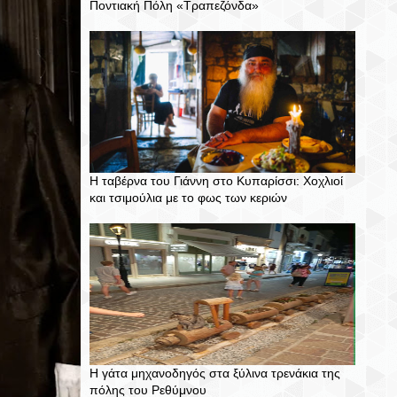
Ποντιακή Πόλη «Τραπεζόνδα»
Η ταβέρνα του Γιάννη στο Κυπαρίσσι: Χοχλιοί
και τσιμούλια με το φως των κεριών
Η γάτα μηχανοδηγός στα ξύλινα τρενάκια της
πόλης του Ρεθύμνου