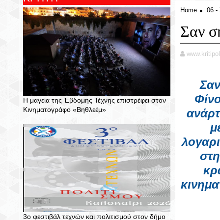
Home
06 
Σαν σ
www.kritipol
Σαν
Φίν
Η μαγεία της Έβδομης Τέχνης επιστρέφει στον
Κινηματογράφο «Βηθλεέμ»
ανάρτ
μ
λογαρι
στη
κρ
κινημα
3ο φεστιβάλ τεχνών και πολιτισμού στον δήμο