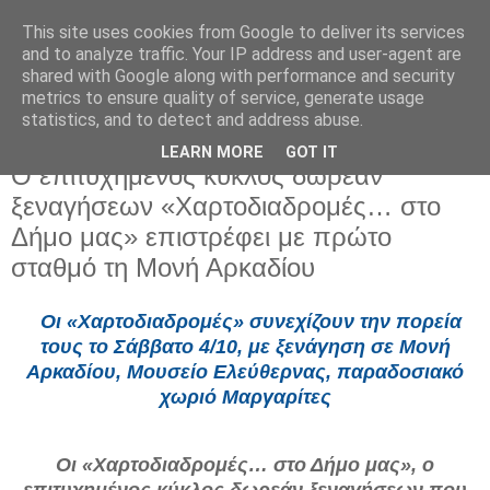
This site uses cookies from Google to deliver its services
and to analyze traffic. Your IP address and user-agent are
shared with Google along with performance and security
metrics to ensure quality of service, generate usage
statistics, and to detect and address abuse.
LEARN MORE
GOT IT
Πέμπτη 18 Σεπτεμβρίου 2025
Ο επιτυχημένος κύκλος δωρεάν
ξεναγήσεων «Χαρτοδιαδρομές… στο
Δήμο μας» επιστρέφει με πρώτο
σταθμό τη Μονή Αρκαδίου
Οι «Χαρτοδιαδρομές» συνεχίζουν την πορεία
τους το Σάββατο 4/10, με ξενάγηση σε Μονή
Αρκαδίου, Μουσείο Ελεύθερνας, παραδοσιακό
χωριό Μαργαρίτες
Οι «Χαρτοδιαδρομές… στο Δήμο μας», ο