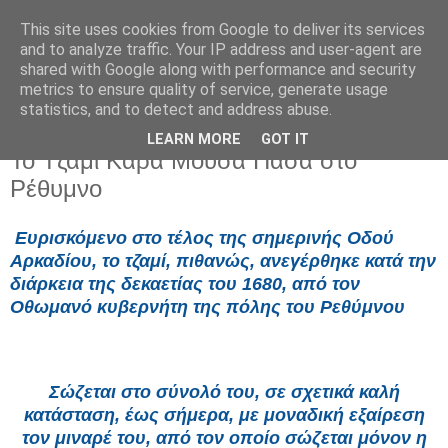
This site uses cookies from Google to deliver its services
and to analyze traffic. Your IP address and user-agent are
shared with Google along with performance and security
metrics to ensure quality of service, generate usage
statistics, and to detect and address abuse.
LEARN MORE
GOT IT
Τετάρτη 3 Σεπτεμβρίου 2025
Το Τζαμί Καρά Μουσά Πασά στο
Ρέθυμνο
Ευρισκόμενο στο τέλος της σημερινής Οδού
Αρκαδίου, το τζαμί, πιθανώς, ανεγέρθηκε κατά την
διάρκεια της δεκαετίας του 1680, από τον
Οθωμανό κυβερνήτη της πόλης του Ρεθύμνου
Σώζεται στο σύνολό του, σε σχετικά καλή
κατάσταση, έως σήμερα, με μοναδική εξαίρεση
τον μιναρέ του, από τον οποίο σώζεται μόνον η