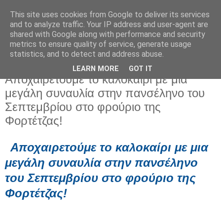
This site uses cookies from Google to deliver its services
and to analyze traffic. Your IP address and user-agent are
shared with Google along with performance and security
metrics to ensure quality of service, generate usage
statistics, and to detect and address abuse.
LEARN MORE
GOT IT
Κυριακή 7 Σεπτεμβρίου 2025
Αποχαιρετούμε το καλοκαίρι με μια
μεγάλη συναυλία στην πανσέληνο του
Σεπτεμβρίου στο φρούριο της
Φορτέτζας!
Αποχαιρετούμε το καλοκαίρι με μια
μεγάλη συναυλία στην πανσέληνο
του Σεπτεμβρίου στο φρούριο της
Φορτέτζας!