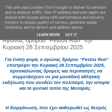
This site uses cookies from Google to deliver its services
and to analyze traffic. Your IP address and user-agent are
shared with Google along with performance and security
metrics to ensure quality of service, generate usage
statistics, and to detect and address abuse.
LEARN MORE
GOT IT
Τρίτη 2 Σεπτεμβρίου 2025
Αγώνας δρόμου "Festos Run" την
Κυριακή 28 Σεπτεμβρίου 2025
Για ένατη φορά, ο αγώνας δρόμου "Festos Run"
επιστρέφει την Κυριακή 28 Σεπτεμβρίου 2025,
προσκαλώντας δρομείς και περιπατητές να
συμμετάσχουν σε μια μοναδική αθλητική
εκδήλωση που συνδέει τον πολιτισμό, την ιστορία
και το φυσικό τοπίο της Μεσαράς.
Η διοργάνωση, που έχει καθιερωθεί ως θεσμός