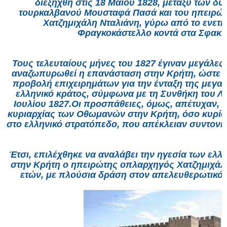
διεξήχθη στις 18 Μαΐου 1828, μεταξύ των δ
τουρκαλβανού Μουσταφά Πασά και του ηπειρώ
Χατζημιχάλη Νταλιάνη, γύρω από το ενετι
Φραγκοκάστελλο κοντά στα Σφακιά
Τους τελευταίους μήνες του 1827 έγιναν μεγάλε
αναζωπυρωθεί η επανάσταση στην Κρήτη, ώστε να
προβολή επιχειρημάτων για την ένταξη της μεγα
ελληνικό κράτος, σύμφωνα με τη Συνθήκη του Λ
Ιουλίου 1827.Οι προσπάθειες, όμως, απέτυχαν, ε
κυριαρχίας των Οθωμανών στην Κρήτη, όσο κυρίω
στο ελληνικό στρατόπεδο, που απέκλειαν συντονι
Έτσι, επιλέχθηκε να αναλάβει την ηγεσία των ελ
στην Κρήτη ο ηπειρώτης οπλαρχηγός Χατζημιχάλη
ετών, με πλούσια δράση στον απελευθερωτικό 