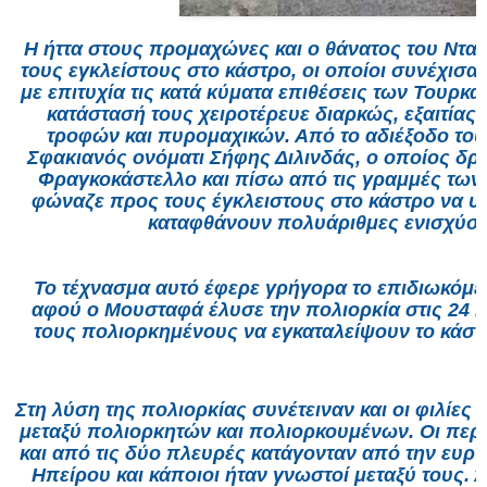
Η ήττα στους προμαχώνες και ο θάνατος του Ντα
τους εγκλείστους στο κάστρο, οι οποίοι συνέχισ
με επιτυχία τις κατά κύματα επιθέσεις των Τουρκ
κατάστασή τους χειροτέρευε διαρκώς, εξαιτίας
τροφών και πυρομαχικών. Από το αδιέξοδο του
Σφακιανός ονόματι Σήφης Διλινδάς, ο οποίος δρ
Φραγκοκάστελλο και πίσω από τις γραμμές τω
φώναζε προς τους έγκλειστους στο κάστρο να υπ
καταφθάνουν πολυάριθμες ενισχύσε
Το τέχνασμα αυτό έφερε γρήγορα το επιδιωκόμε
αφού ο Μουσταφά έλυσε την πολιορκία στις 24 
τους πολιορκημένους να εγκαταλείψουν το κάστ
Στη λύση της πολιορκίας συνέτειναν και οι φιλίες
μεταξύ πολιορκητών και πολιορκουμένων. Οι περ
και από τις δύο πλευρές κατάγονταν από την ευρύ
Ηπείρου και κάποιοι ήταν γνωστοί μεταξύ τους. 