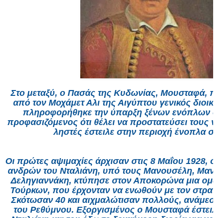
Στο μεταξύ, ο Πασάς της Κυδωνίας, Μουσταφά, πο
από τον Μοχάμετ Αλι της Αιγύπτου γενικός διοικ
πληροφορήθηκε την ύπαρξη ξένων ενόπλων στ
προφασιζόμενος ότι θέλει να προστατεύσει τους ν
ληστές έστειλε στην περιοχή ένοπλα σ
Οι πρώτες αψιμαχίες άρχισαν στις 8 Μαΐου 1928, ό
ανδρών του Νταλιάνη, υπό τους Μανουσέλη, Μαν
Δεληγιαννάκη, κτύπησε στον Αποκορώνα μια ομ
Τούρκων, που έρχονταν να ενωθούν με τον στρατ
Σκότωσαν 40 και αιχμαλώτισαν πολλούς, ανάμεσά
του Ρεθύμνου. Εξοργισμένος ο Μουσταφά έστειλ