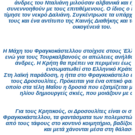
άνδρες του Νταλιάνη μιλούσαν αλβανικά και ή
συνεννοηθούν με τους επιτιθέμενους. Ο ίδιος ο
τίμησε τον νεκρό Δαλιάνη. Συγκέντρωσε τα υπάρχ
τους και ένα αντίτυπο της Καινής Διαθήκης και τ
οικογένειά του.
Η Μάχη του Φραγκοκάστελλου στοίχισε στους Έλλη
ενώ για τους Τουρκαλβανούς οι απώλειες ανήλθα
άνδρες. Η Κρήτη θα πρέπει να περιμένει έως τ
ενσωματωθεί στο Ελληνικό Κράτος
Στη λαϊκή παράδοση, η ήττα στο Φραγκοκάστελο έ
τους Δροσουλίτες. Πρόκειται για ένα οπτικό φαι
οποίο στα τέλη Μαΐου η δροσιά που εξατμίζεται μ
ηλίου δημιουργείς σκιές, που μοιάζουν με
Για τους Κρητικούς, οι Δροσουλίτες είναι οι σ
Φραγκοκάστελλου, τα φαντάσματα των πολεμιστών
από τους τάφους στο κοντινό κοιμητήριο, βαδίζου
και μετά χάνονται μέσα στη θάλασσ