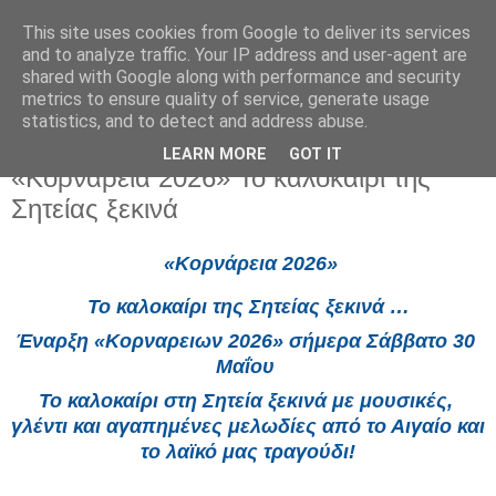
This site uses cookies from Google to deliver its services
and to analyze traffic. Your IP address and user-agent are
shared with Google along with performance and security
metrics to ensure quality of service, generate usage
statistics, and to detect and address abuse.
LEARN MORE
GOT IT
Σάββατο 30 Μαΐου 2026
«Κορνάρεια 2026» Το καλοκαίρι της
Σητείας ξεκινά
«Κορνάρεια 2026»
Το καλοκαίρι της Σητείας ξεκινά …
Έναρξη «Κορναρειων 2026» σήμερα Σάββατο 30 
Μαΐου 
Το καλοκαίρι στη Σητεία ξεκινά με μουσικές, 
γλέντι και αγαπημένες μελωδίες από το Αιγαίο και 
το λαϊκό μας τραγούδι!