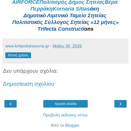
AIRFORCE
Πολιτισμός Δήμος Σητείας
Βέρα 
Περράκη
Kornaria Sitias
άκη 
Δημοτικό Λιμενικό Ταμείο Σητείας 
Πολιτιστικός Σύλλογος Σητείας «12 μήνες»
Trifecta Constructi
ons
www.kritipoliskaixoria.gr
-
Μαΐου 30, 2026
Κοινή χρήση
Δεν υπάρχουν σχόλια:
Δημοσίευση σχολίου
‹
›
Αρχική σελίδα
Προβολή έκδοσης ιστού
Από το
Blogger
.