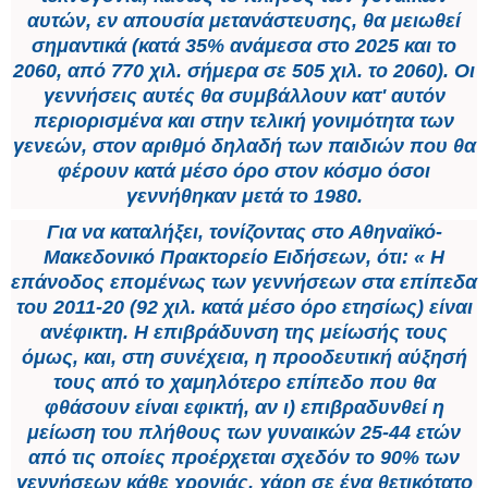
αυτών, εν απουσία μετανάστευσης, θα μειωθεί
σημαντικά (κατά 35% ανάμεσα στο 2025 και το
2060, από 770 χιλ. σήμερα σε 505 χιλ. το 2060). Οι
γεννήσεις αυτές θα συμβάλλουν κατ' αυτόν
περιορισμένα και στην τελική γονιμότητα των
γενεών, στον αριθμό δηλαδή των παιδιών που θα
φέρουν κατά μέσο όρο στον κόσμο όσοι
γεννήθηκαν μετά το 1980.
Για να καταλήξει, τονίζοντας στο Αθηναϊκό-
Μακεδονικό Πρακτορείο Ειδήσεων, ότι: « Η
επάνοδος επομένως των γεννήσεων στα επίπεδα
του 2011-20 (92 χιλ. κατά μέσο όρο ετησίως) είναι
ανέφικτη. Η επιβράδυνση της μείωσής τους
όμως, και, στη συνέχεια, η προοδευτική αύξησή
τους από το χαμηλότερο επίπεδο που θα
φθάσουν είναι εφικτή, αν ι) επιβραδυνθεί η
μείωση του πλήθους των γυναικών 25-44 ετών
από τις οποίες προέρχεται σχεδόν το 90% των
γεννήσεων κάθε χρονιάς, χάρη σε ένα θετικότατο