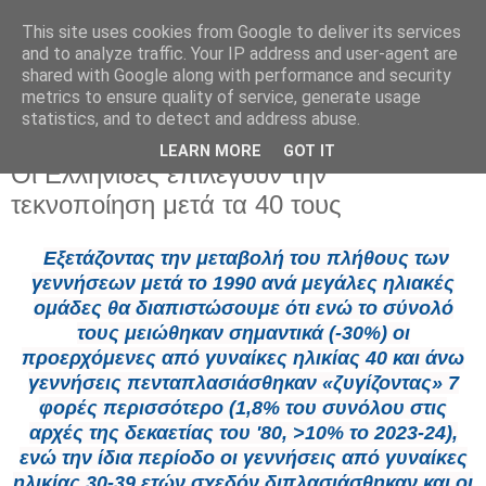
This site uses cookies from Google to deliver its services
and to analyze traffic. Your IP address and user-agent are
shared with Google along with performance and security
metrics to ensure quality of service, generate usage
statistics, and to detect and address abuse.
LEARN MORE
GOT IT
Τετάρτη 13 Μαΐου 2026
Οι Ελληνίδες επιλέγουν την
τεκνοποίηση μετά τα 40 τους
Εξετάζοντας την μεταβολή του πλήθους των
γεννήσεων μετά το 1990 ανά μεγάλες ηλιακές
ομάδες θα διαπιστώσουμε ότι ενώ το σύνολό
τους μειώθηκαν σημαντικά (-30%) οι
προερχόμενες από γυναίκες ηλικίας 40 και άνω
γεννήσεις πενταπλασιάσθηκαν «ζυγίζοντας» 7
φορές περισσότερο (1,8% του συνόλου στις
αρχές της δεκαετίας του '80, >10% το 2023-24),
ενώ την ίδια περίοδο οι γεννήσεις από γυναίκες
ηλικίας 30-39 ετών σχεδόν διπλασιάσθηκαν και οι