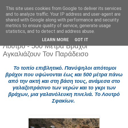
This site uses cookies from Google to deliver its services
and to analyze traffic. Your IP address and user-agent are
shared with Google along with performance and security
metrics to ensure quality of service, generate usage
statistics, and to detect and address abuse.
LEARN MORE
GOT IT
Τετάρτη 13 Μαΐου 2026
Λουτρό - 500 Μέτρα Βράχοι
Αγκαλιάζουν Τον Παράδεισο
Το τοπίο επιβλητικό. Πανύψηλοι απότομοι
βράχοι που υψώνονται έως και 500 μέτρα πάνω
από την ακτή και στη βάση τους, ανάμεσα στο
γαλαζοπράσινο των νερών και το γκρι των
βράχων, μια γαλανόλευκη πινελιά. Το Λουτρό
Σφακίων.