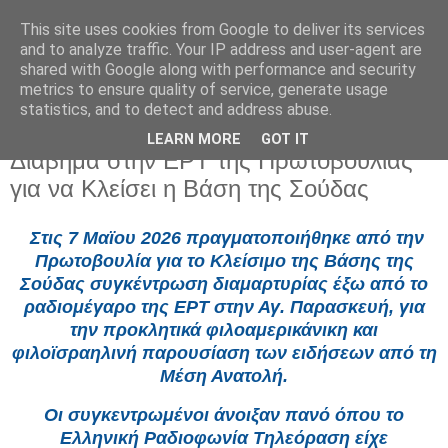
This site uses cookies from Google to deliver its services
and to analyze traffic. Your IP address and user-agent are
shared with Google along with performance and security
metrics to ensure quality of service, generate usage
statistics, and to detect and address abuse.
LEARN MORE
GOT IT
Κυριακή 10 Μαΐου 2026
Διάβημα στην ΕΡΤ της Πρωτοβουλίας
για να Κλείσει η Βάση της Σούδας
Στις 7 Μαϊου 2026 πραγματοποιήθηκε από την
Πρωτοβουλία για το Κλείσιμο της Βάσης της
Σούδας συγκέντρωση διαμαρτυρίας έξω από το
ραδιομέγαρο της ΕΡΤ στην Αγ. Παρασκευή, για
την προκλητικά φιλοαμερικάνικη και
φιλοϊσραηλινή παρουσίαση των ειδήσεων από τη
Μέση Ανατολή.
Οι συγκεντρωμένοι άνοιξαν πανό όπου το
Ελληνική Ραδιοφωνία Τηλεόραση είχε