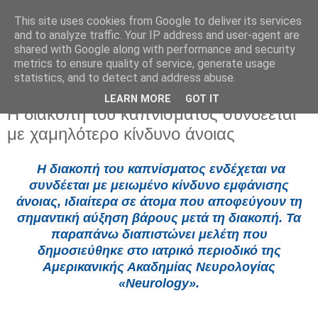
This site uses cookies from Google to deliver its services
and to analyze traffic. Your IP address and user-agent are
shared with Google along with performance and security
metrics to ensure quality of service, generate usage
statistics, and to detect and address abuse.
LEARN MORE
GOT IT
Δευτέρα 25 Μαΐου 2026
Η διακοπή του καπνίσματος συνδέεται
με χαμηλότερο κίνδυνο άνοιας
Η διακοπή του καπνίσματος ενδέχεται να
συνδέεται με μειωμένο κίνδυνο εμφάνισης
άνοιας, ιδιαίτερα σε άτομα που αποφεύγουν τη
σημαντική αύξηση βάρους μετά τη διακοπή. Τα
παραπάνω διαπιστώνει μελέτη που
δημοσιεύθηκε στο ιατρικό περιοδικό της
Αμερικανικής Ακαδημίας Νευρολογίας
«Neurology».