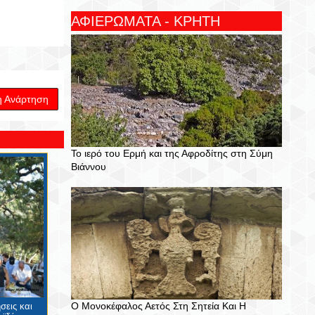
ΑΦΙΕΡΩΜΑΤΑ - ΚΡΗΤΗ
η Ανάρτηση
Το ιερό του Ερμή και της Αφροδίτης στη Σύμη
Βιάννου
Ο Μονοκέφαλος Αετός Στη Σητεία Και Η
σεις και