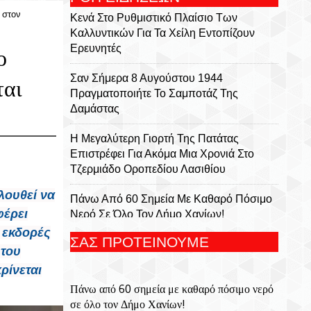
 στον
Κενά Στο Ρυθμιστικό Πλαίσιο Των
Καλλυντικών Για Τα Χείλη Εντοπίζουν
Ερευνητές
ο
Σαν Σήμερα 8 Αυγούστου 1944
ται
Πραγματοποιήτε Το Σαμποτάζ Της
Δαμάστας
Η Μεγαλύτερη Γιορτή Της Πατάτας
Επιστρέφει Για Ακόμα Μια Χρονιά Στο
Τζερμιάδο Οροπεδίου Λασιθίου
λουθεί να
Πάνω Από 60 Σημεία Με Καθαρό Πόσιμο
φέρει
Νερό Σε Όλο Τον Δήμο Χανίων!
 εκδορές
ΣΑΣ ΠΡΟΤΕΙΝΟΥΜΕ
«Η Ιερά Μονή Παναγίας Φανερωμένης
 του
Ιεράπετρας» Νέα Έκδοση Της Ιεράς
ρίνεται
Μητροπόλεως Ιεραπύτνης Και Σητείας
Πάνω από 60 σημεία με καθαρό πόσιμο νερό
σε όλο τον Δήμο Χανίων!
Ο Φτερωτός Λέοντας Του Φρουρίου