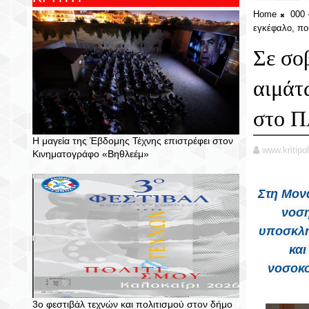
Home
000
εγκέφαλο, πο
Σε σο
αιμάτ
στο 
Η μαγεία της Έβδομης Τέχνης επιστρέφει στον
www.kritipol
Κινηματογράφο «Βηθλεέμ»
Στη Μον
νοση
υποσκλη
και
νοσοκο
3ο φεστιβάλ τεχνών και πολιτισμού στον δήμο