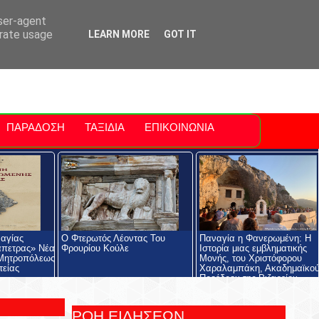
ti Polis
For Sale Sitia
Sitia Airport
user-agent
erate usage
LEARN MORE
GOT IT
ΠΑΡΑΔΟΣΗ
ΤΑΞΙΔΙΑ
ΕΠΙΚΟΙΝΩΝΙΑ
αγίας
Ο Φτερωτός Λέοντας Του
Παναγία η Φανερωμένη: Η
άπετρας» Νέα
Φρουρίου Κούλε
Ιστορία μιας εμβληματικής
 Μητροπόλεως
Μονής, του Χριστόφορου
τείας
Χαραλαμπάκη, Ακαδημαϊκού
Προέδρου της Ριζαρείου
Εκκλησιαστικής Σχολής και 
Ριζαρείου Ιδρύματος
ΡΟΗ ΕΙΔΗΣΕΩΝ