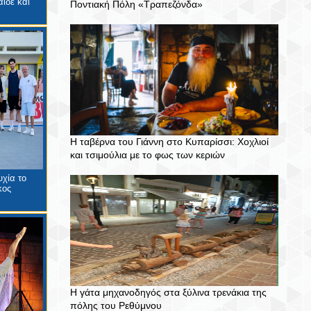
ϊδέ και
Ποντιακή Πόλη «Τραπεζόνδα»
Η ταβέρνα του Γιάννη στο Κυπαρίσσι: Χοχλιοί
και τσιμούλια με το φως των κεριών
χία το
κος
Η γάτα μηχανοδηγός στα ξύλινα τρενάκια της
πόλης του Ρεθύμνου