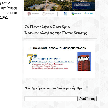
 του Α’
Σημαντικότερα Γεγονότα Της Ημέρας
 την έναρξη
στασης κατά
Βρισκόμαστε Για 48 Ώρες Στη Λάρισα
 1941
CrediaBank: Οικονομικά Αποτελέσματα A’
7ο Πανελλήνιο Συνέδριο
Εξαμήνου 2026
Κοινωνιολογίας της Εκπαίδευσης
Αναζητήστε περισσότερα άρθρα