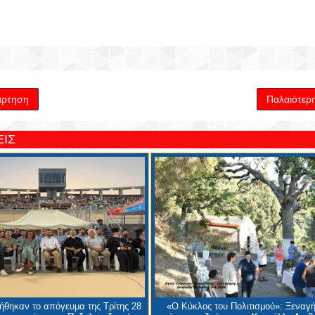
άρτηση
Παλαιότερ
ΙΣ
θηκαν το απόγευμα της Τρίτης 28
«Ο Κύκλος του Πολιτισμού»: Ξεναγή