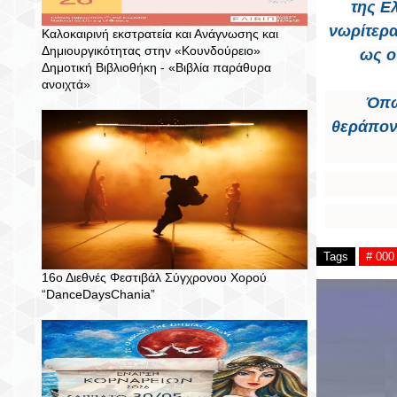
της Ε
νωρίτερα
Καλοκαιρινή εκστρατεία και Ανάγνωσης και
Δημιουργικότητας στην «Κουνδούρειο»
ως ο
Δημοτική Βιβλιοθήκη - «Βιβλία παράθυρα
ανοιχτά»
Όπω
θεράπον
Tags
# 000
16ο Διεθνές Φεστιβάλ Σύγχρονου Χορού
“DanceDaysChania”