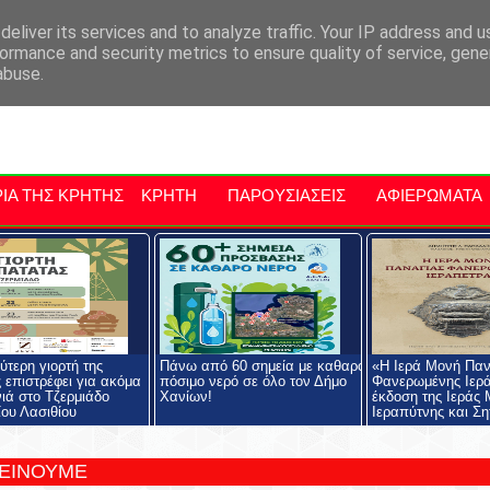
αρχία Μαλεβιζίου
Εκδηλώσεις Στην Κρήτη
Kriti Traveller
Kri
eliver its services and to analyze traffic. Your IP address and 
ormance and security metrics to ensure quality of service, gen
abuse.
ΙΑ ΤΗΣ ΚΡΗΤΗΣ
ΚΡΗΤΗ
ΠΑΡΟΥΣΙΑΣΕΙΣ
ΑΦΙΕΡΩΜΑΤΑ
ύτερη γιορτή της
Πάνω από 60 σημεία με καθαρό
«Η Ιερά Μονή Παν
 επιστρέφει για ακόμα
πόσιμο νερό σε όλο τον Δήμο
Φανερωμένης Ιερ
νιά στο Τζερμιάδο
Χανίων!
έκδοση της Ιεράς
ου Λασιθίου
Ιεραπύτνης και Ση
ΤΕΙΝΟΥΜΕ