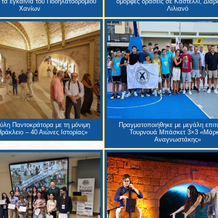
 τα εγκαίνια του Ποδηλατοδρομίου
όμορφες δράσεις σε Καστέλλι, Διαβα
Χανίων
Λιλιανό
Πύλη Παντοκράτορα με τη μόνιμη
Πραγματοποιήθηκε με μεγάλη επιτυ
ράκλειο – 40 Αιώνες Ιστορίας»
Τουρνουά Μπάσκετ 3×3 «Μάρ
Αναγνωστάκης»