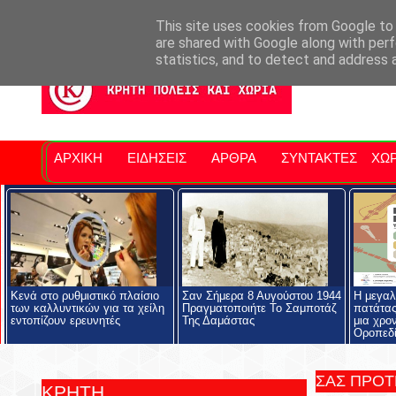
Σητειακά Νέα
Νομός Λασιθίου
Αγαπάμε Ρέθυμνο
Επ
This site uses cookies from Google to d
are shared with Google along with perf
statistics, and to detect and address 
ΑΡΧΙΚΗ
ΕΙΔΗΣΕΙΣ
ΑΡΘΡΑ
ΣΥΝΤΑΚΤΕΣ
ΧΩΡ
Κενά στο ρυθμιστικό πλαίσιο
Σαν Σήμερα 8 Αυγούστου 1944
Η μεγαλ
των καλλυντικών για τα χείλη
Πραγματοποιήτε Το Σαμποτάζ
πατάτας
εντοπίζουν ερευνητές
Της Δαμάστας
μια χρο
Οροπεδί
ΣΑΣ ΠΡΟ
ΚΡΗΤΗ