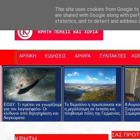
Σητειακά Νέα
Νομός Λασιθίου
Αγαπάμε Ρέθυμνο
Επ
This site uses cookies from Google to d
are shared with Google along with perf
statistics, and to detect and address 
ΑΡΧΙΚΗ
ΕΙΔΗΣΕΙΣ
ΑΡΘΡΑ
ΣΥΝΤΑΚΤΕΣ
ΧΩΡ
ΕΟΔΥ: Τι πρέπει να γνωρίζουμε
Το Βερολίνο η πρωτεύουσα και
8 Αυγού
για τον λαγοκέφαλο- Οι
η μεγαλύτερη σε έκταση και
Συγγρα
κίνδυνοι από δηλητηρίαση και
πληθυσμό πόλη της Γερμανίας.
Σαμαρά
δαγκώματα
ΣΑΣ ΠΡΟ
ΚΡΗΤΗ