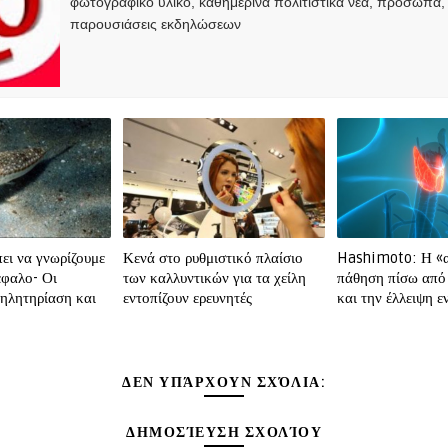
φωτογραφικό υλικό, καθημερινά πολιτιστικά νέα, πρόσωπα,
παρουσιάσεις εκδηλώσεων
ει να γνωρίζουμε
Κενά στο ρυθμιστικό πλαίσιο
Hashimoto: Η «
έφαλο- Οι
των καλλυντικών για τα χείλη
πάθηση πίσω από
δηλητηρίαση και
εντοπίζουν ερευνητές
και την έλλειψη ε
ΔΕΝ ΥΠΆΡΧΟΥΝ ΣΧΌΛΙΑ:
ΔΗΜΟΣΊΕΥΣΗ ΣΧΟΛΊΟΥ