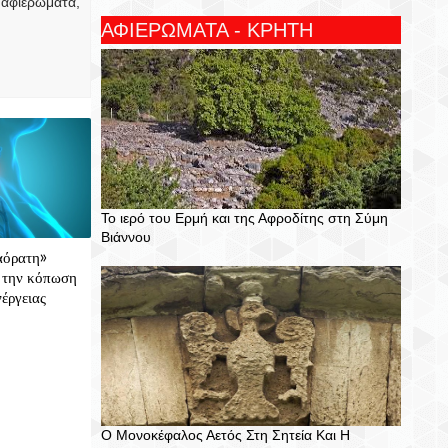
 αφιερώματα,
ΑΦΙΕΡΩΜΑΤΑ - ΚΡΗΤΗ
Το ιερό του Ερμή και της Αφροδίτης στη Σύμη
Βιάννου
αόρατη»
 την κόπωση
νέργειας
Ο Μονοκέφαλος Αετός Στη Σητεία Και Η