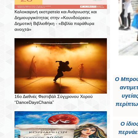
Καλοκαιρινή εκστρατεία και Ανάγνωσης και
Δημιουργικότητας στην «Κουνδούρειο»
Δημοτική Βιβλιοθήκη - «Βιβλία παράθυρα
ανοιχτά»
Ο Μπρού
αντιμε
υγεία
16ο Διεθνές Φεστιβάλ Σύγχρονου Χορού
“DanceDaysChania”
περίπτω
Ο ίδι
περνάει