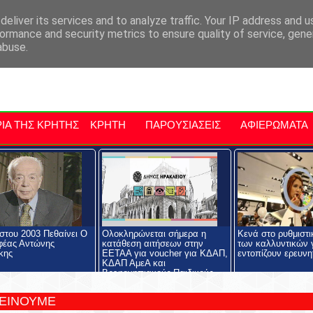
αρχία Μαλεβιζίου
Εκδηλώσεις Στην Κρήτη
Kriti Traveller
Kri
eliver its services and to analyze traffic. Your IP address and 
ormance and security metrics to ensure quality of service, gen
abuse.
ΙΑ ΤΗΣ ΚΡΗΤΗΣ
ΚΡΗΤΗ
ΠΑΡΟΥΣΙΑΣΕΙΣ
ΑΦΙΕΡΩΜΑΤΑ
στου 2003 Πεθαίνει Ο
Ολοκληρώνεται σήμερα η
Κενά στο ρυθμιστι
φέας Αντώνης
κατάθεση αιτήσεων στην
των καλλυντικών γ
κης
ΕΕΤΑΑ για voucher για ΚΔΑΠ,
εντοπίζουν ερευνη
ΚΔΑΠ ΑμεΑ και
Βρεφονηπιακούς-Παιδικούς
Σταθμούς
ΤΕΙΝΟΥΜΕ