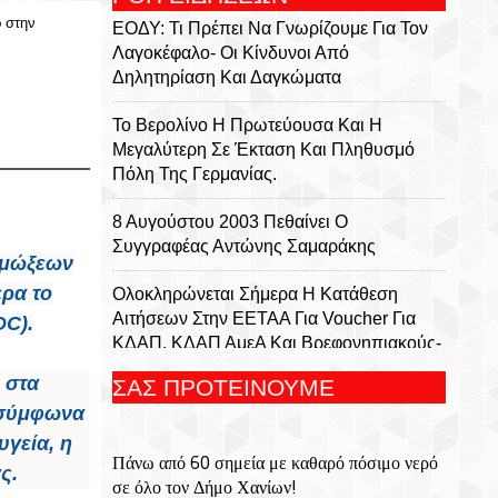
ρ στην
ΕΟΔΥ: Τι Πρέπει Να Γνωρίζουμε Για Τον
Λαγοκέφαλο- Οι Κίνδυνοι Από
Δηλητηρίαση Και Δαγκώματα
Το Βερολίνο Η Πρωτεύουσα Και Η
Μεγαλύτερη Σε Έκταση Και Πληθυσμό
Πόλη Της Γερμανίας.
8 Αυγούστου 2003 Πεθαίνει Ο
Συγγραφέας Αντώνης Σαμαράκης
ιμώξεων
ρα το
Ολοκληρώνεται Σήμερα Η Κατάθεση
Αιτήσεων Στην ΕΕΤΑΑ Για Voucher Για
C).
ΚΔΑΠ, ΚΔΑΠ ΑμεΑ Και Βρεφονηπιακούς-
Παιδικούς Σταθμούς
 στα
ΣΑΣ ΠΡΟΤΕΙΝΟΥΜΕ
 σύμφωνα
Κενά Στο Ρυθμιστικό Πλαίσιο Των
Καλλυντικών Για Τα Χείλη Εντοπίζουν
γεία, η
Πάνω από 60 σημεία με καθαρό πόσιμο νερό
Ερευνητές
ς.
σε όλο τον Δήμο Χανίων!