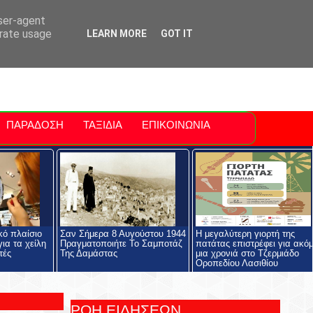
ti Polis
For Sale Sitia
Sitia Airport
user-agent
erate usage
LEARN MORE
GOT IT
ΠΑΡΑΔΟΣΗ
ΤΑΞΙΔΙΑ
ΕΠΙΚΟΙΝΩΝΙΑ
κό πλαίσιο
Σαν Σήμερα 8 Αυγούστου 1944
Η μεγαλύτερη γιορτή της
ια τα χείλη
Πραγματοποιήτε Το Σαμποτάζ
πατάτας επιστρέφει για ακό
τές
Της Δαμάστας
μια χρονιά στο Τζερμιάδο
Οροπεδίου Λασιθίου
ΡΟΗ ΕΙΔΗΣΕΩΝ