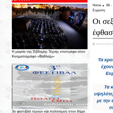
Home
08 -
Ευρώπη
Οι σε
έφθασ
www.kritipol
Η μαγεία της Έβδομης Τέχνης επιστρέφει στον
Κινηματογράφο «Βηθλεέμ»
Τα κρο
έχου
Ευ
Τα 
υψηλότε
με την
ο
3ο φεστιβάλ τεχνών και πολιτισμού στον δήμο