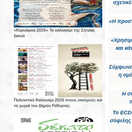
σχετικέ
«Η προστ
«Κορνάρεια 2026» Το καλοκαίρι της Σητείας
ξεκινά
«Χρησιμ
και κά
Σύμφωνα 
η ομά
Η σ
Πολιτιστικό Καλοκαίρι 2026 στους οικισμούς και
τα χωριά του Δήμου Ρεθύμνης.
Το ECD
σύφιλης 