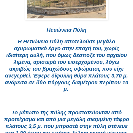
Ηετιώνεια Πύλη
Η Ηετιώνεια Πύλη αποτελούσε μεγάλο
οχυρωματικό έργο στην εποχή του, χωρίς
ιδιαίτερη αυλή, που όμως δέσποζε του αρχαίου
λιμένα, αριστερά του εισερχομένου, λόγω
ακριβώς του βραχώδους υψώματος που είχε
ανεγερθεί. Έφερε δίφυλλη θύρα πλάτους 3,70 μ,
ανάμεσα σε δύο πύργους διαμέτρου περίπου 10
μ.
Το μέτωπο της πύλης προστατεύονταν από
προτείχισμα και από μια μεγάλη σκαμμένη τάφρο
πλάτους 3,5 μ. που μπροστά στην πύλη στένευε
στα 1,80 όπου και υπήρχε ξύλινη κινητή γέφυρα,