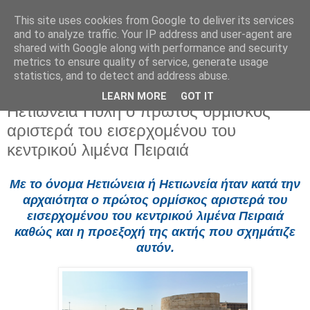
This site uses cookies from Google to deliver its services
and to analyze traffic. Your IP address and user-agent are
shared with Google along with performance and security
metrics to ensure quality of service, generate usage
statistics, and to detect and address abuse.
LEARN MORE
GOT IT
Παρασκευή 29 Μαΐου 2026
Ηετιώνεια Πύλη ο πρώτος ορμίσκος
αριστερά του εισερχομένου του
κεντρικού λιμένα Πειραιά
Με το όνομα Ηετιώνεια ή Ηετιωνεία ήταν κατά την
αρχαιότητα ο πρώτος ορμίσκος αριστερά του
εισερχομένου του κεντρικού λιμένα Πειραιά
καθώς και η προεξοχή της ακτής που σχημάτιζε
αυτόν.