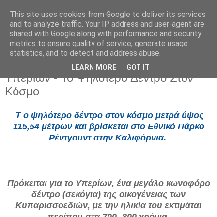
This site uses cookies from Google to deliver its services
and to analyze traffic. Your IP address and user-agent are
shared with Google along with performance and security
metrics to ensure quality of service, generate usage
statistics, and to detect and address abuse.
LEARN MORE
GOT IT
Πέμπτη 28 Μαΐου 2026
Υπερίων - Το Ψηλότερο Δέντρο Στον
Κόσμο
Τ
ο ψηλότερο
δέντρο
στον κόσμο μετρά ύψος
115,54 μέτρων και βρίσκεται στο Εθνικό Πάρκο
Ρέντγουντ στην Καλιφόρνια.
Πρόκειται για το Υπερίων, ένα μεγάλο κωνοφόρο
δέντρο (σεκόγια) της οικογένειας των
Κυπαρισσοεδιών, με την ηλικία του εκτιμάται
περίπου στα 700- 800 χρόνια.