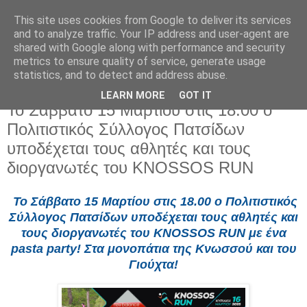
This site uses cookies from Google to deliver its services
and to analyze traffic. Your IP address and user-agent are
shared with Google along with performance and security
metrics to ensure quality of service, generate usage
statistics, and to detect and address abuse.
LEARN MORE
GOT IT
Πέμπτη 13 Μαρτίου 2025
Το Σάββατο 15 Μαρτίου στις 18.00 ο
Πολιτιστικός Σύλλογος Πατσίδων
υποδέχεται τους αθλητές και τους
διοργανωτές του KNOSSOS RUN
Το Σάββατο 15 Μαρτίου στις 18.00 ο Πολιτιστικός
Σύλλογος Πατσίδων υποδέχεται τους αθλητές και
τους διοργανωτές του KNOSSOS RUN με ένα
pasta party! Στα μονοπάτια της Κνωσσού και του
Γιούχτα!