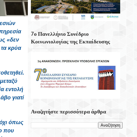
Λασίθι
Η Οσάκα Από Τις Σημαντικότερες Πόλεις
ρεσιών
Της Ιαπωνίας
Υπηρεσία
7ο Πανελλήνιο Συνέδριο
«Αφετηρίες Και Υπερβάσεις» Στο
ως «δεν
Κοινωνιολογίας της Εκπαίδευσης
Φεστιβάλ Κρήτης Της Περιφέρειας Κρήτης
 τα κρύα
Την Κυριακή 23 Αυγούστου
Αρχαιολογικός Χώρος Απτέρας – Θέατρο
Αρχαίας Απτέρας Μότσαρτ, Μπετόβεν Και
οθετηθεί.
Επτανήσιοι Συνθέτες Με Τον Βαθύφωνο
 μεταξύ
Χριστόφορο Σταμπόγλη
ία εντολή
άβο γιατί
Αναζητήστε περισσότερα άρθρα
 όχι όπως
ο που