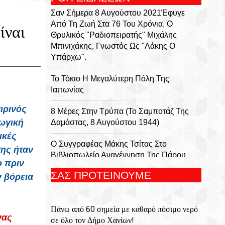
Σαν Σήμερα 8 Αυγούστου 2021Έφυγε
Από Τη Ζωή Στα 76 Του Χρόνια, Ο
ίναι
Θρυλικός "ραδιοπειρατής" Μιχάλης
Μπινιχάκης, Γνωστός Ως "Λάκης Ο
Υπάρχω".
Το Τόκιο Η Μεγαλύτερη Πόλη Της
Ιαπωνίας
ιρινός
8 Μέρες Στην Τρύπα (Το Σαμποτάζ Της
ωγική
Δαμάστας, 8 Αυγούστου 1944)
ικές
Ο Συγγραφέας Μάκης Τσίτας Στο
ης ήταν
Βιβλιοπωλείο Αναγέννηση Της Πάρου
ο πριν
ΣΑΣ ΠΡΟΤΕΙΝΟΥΜΕ
ν βόρεια
ΕΟΔΥ: Τι Πρέπει Να Γνωρίζουμε Για Τον
Λαγοκέφαλο- Οι Κίνδυνοι Από
Δηλητηρίαση Και Δαγκώματα
Πάνω από 60 σημεία με καθαρό πόσιμο νερό
νας
σε όλο τον Δήμο Χανίων!
Το Βερολίνο Η Πρωτεύουσα Και Η