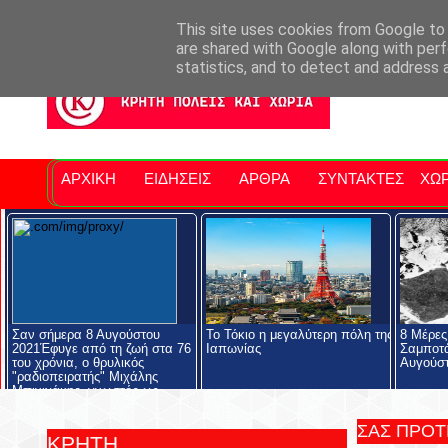
Σητειακά Νέα
Νομός Λασιθίου
Αγαπάμε Ρέθυμνο
Επ
This site uses cookies from Google to d
are shared with Google along with perf
statistics, and to detect and address 
ΑΡΧΙΚΗ
ΕΙΔΗΣΕΙΣ
ΑΡΘΡΑ
ΣΥΝΤΑΚΤΕΣ
ΧΩΡ
Σαν σήμερα 8 Αυγούστου
Το Τόκιο η μεγαλύτερη πόλη της
8 Μέρες
2021Έφυγε από τη ζωή στα 76
Ιαπωνίας
Σαμποτά
του χρόνια, ο θρυλικός
Αυγούστ
"ραδιοπειρατής" Μιχάλης
Μπινιχάκης, γνωστός ως
"Λάκης ο Υπάρχω".
ΣΑΣ ΠΡΟ
ΚΡΗΤΗ