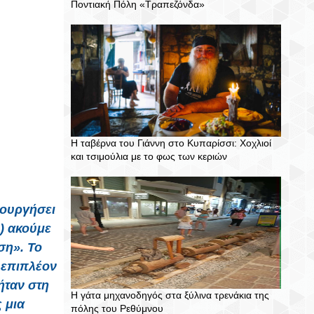
Ποντιακή Πόλη «Τραπεζόνδα»
Η ταβέρνα του Γιάννη στο Κυπαρίσσι: Χοχλιοί
και τσιμούλια με το φως των κεριών
τουργήσει
λ) ακούμε
ση». Το
 επιπλέον
ήταν στη
Η γάτα μηχανοδηγός στα ξύλινα τρενάκια της
 μια
πόλης του Ρεθύμνου