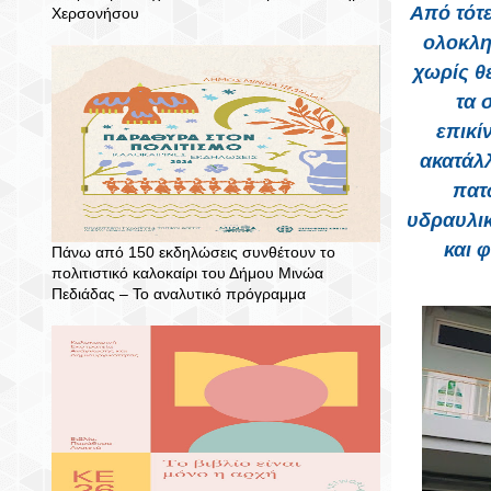
Από τότε
Χερσονήσου
ολοκληρ
χωρίς θ
τα 
επικί
ακατάλ
πατ
υδραυλικ
και 
Πάνω από 150 εκδηλώσεις συνθέτουν το
πολιτιστικό καλοκαίρι του Δήμου Μινώα
Πεδιάδας – To αναλυτικό πρόγραμμα