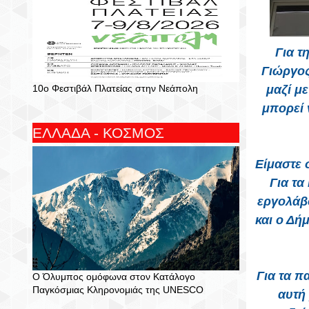
Για τ
Γιώργος
10ο Φεστιβάλ Πλατείας στην Νεάπολη
μαζί μ
μπορεί 
ΕΛΛΑΔΑ - ΚΟΣΜΟΣ
Είμαστε 
Για τα
εργολάβο
και ο Δή
Για τα π
Ο Όλυμπος ομόφωνα στον Κατάλογο
Παγκόσμιας Κληρονομιάς της UNESCO
αυτή