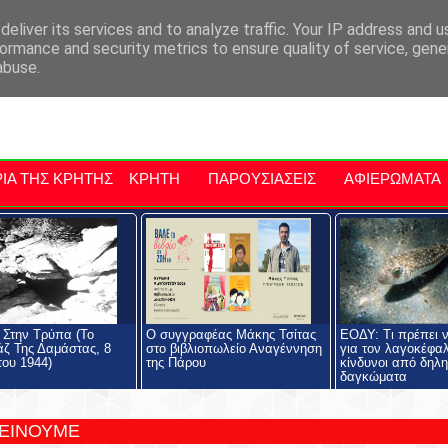
αρχία Μαλεβιζίου
Εκδηλώσεις Στην Κρήτη
Kriti Traveller
Kri
eliver its services and to analyze traffic. Your IP address and 
ormance and security metrics to ensure quality of service, gen
abuse.
ΙΑ ΤΗΣ ΚΡΗΤΗΣ
ΚΡΗΤΗ
ΠΑΡΟΥΣΙΑΣΕΙΣ
ΑΦΙΕΡΩΜΑΤΑ
 Στην Τρύπα (Το
Ο συγγραφέας Μάκης Τσίτας
ΕΟΔΥ: Τι πρέπει 
ζ Της Δαμάστας, 8
στο βιβλιοπωλείο Αναγέννηση
για τον λαγοκέφαλ
ου 1944)
της Πάρου
κίνδυνοι από δηλη
δαγκώματα
ΤΕΙΝΟΥΜΕ