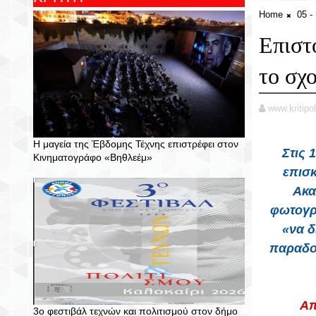
Home
05 
Επιστ
το σχο
www.kritipol
Η μαγεία της Έβδομης Τέχνης επιστρέφει στον
Στις 
Κινηματογράφο «Βηθλεέμ»
επισ
Ακα
φωτογρ
«να δ
παραδοθ
Απ
3ο φεστιβάλ τεχνών και πολιτισμού στον δήμο