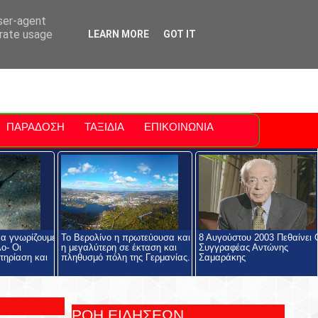
ti Polis
For Sale Sitia
Sitia Airport
user-agent
erate usage
LEARN MORE
GOT IT
ΠΑΡΑΔΟΣΗ
ΤΑΞΙΔΙΑ
ΕΠΙΚΟΙΝΩΝΙΑ
να γνωρίζουμε
Το Βερολίνο η πρωτεύουσα και
8 Αυγούστου 2003 Πεθαίνει 
ο- Οι
η μεγαλύτερη σε έκταση και
Συγγραφέας Αντώνης
τηρίαση και
πληθυσμό πόλη της Γερμανίας.
Σαμαράκης
ΡΟΗ ΕΙΔΗΣΕΩΝ