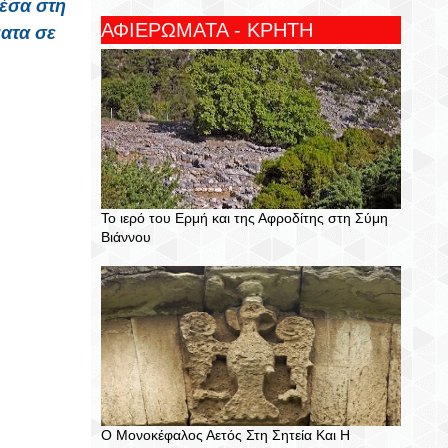
μέσα στη
ΑΦΙΕΡΩΜΑΤΑ - ΚΡΗΤΗ
ατα σε
Το ιερό του Ερμή και της Αφροδίτης στη Σύμη
Βιάννου
Ο Μονοκέφαλος Αετός Στη Σητεία Και Η