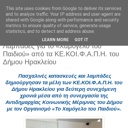
This site uses cookies from Google to deliver its services
and to analyze traffic. Your IP address and user-agent are
shared with Google along with performance and security
metrics to ensure quality of service, generate usage
statistics, and to detect and address abuse.
LEARN MORE
GOT IT
Πέμπτη 20 Μαρτίου 2025
Λαμπάδες για το «Χαμόγελο του
Παιδιού» από τα ΚΕ.ΚΟΙ.Φ.Α.Π.Η. του
Δήμου Ηρακλείου
Πασχαλινές κατασκευές και λαμπάδες
δημιούργησαν τα μέλη των ΚΕ.ΚΟΙ.Φ.Α.Π.Η. του
Δήμου Ηρακλείου για δεύτερη συνεχόμενη
χρονιά μέσα από τη συνεργασία της
Αντιδημαρχίας Κοινωνικής Μέριμνας του Δήμου
με τον Οργανισμό «Το Χαμόγελο του Παιδιού».