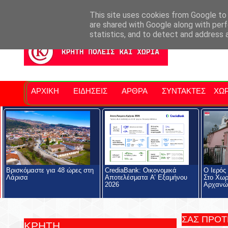
Σητειακά Νέα
Νομός Λασιθίου
Αγαπάμε Ρέθυμνο
Επ
This site uses cookies from Google to d
are shared with Google along with perf
statistics, and to detect and address 
ΑΡΧΙΚΗ
ΕΙΔΗΣΕΙΣ
ΑΡΘΡΑ
ΣΥΝΤΑΚΤΕΣ
ΧΩΡ
Βρισκόμαστε για 48 ώρες στη
CrediaBank: Οικονομικά
Ο Ιερός
Λάρισα
Αποτελέσματα A’ Εξαμήνου
Στο Χωρ
2026
Αρχανώ
ΣΑΣ ΠΡΟ
ΚΡΗΤΗ