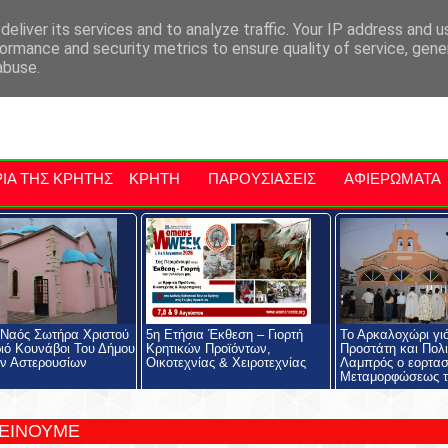
αρχία Μαλεβιζίου
Εκδηλώσεις Στην Κρήτη
Kriti Traveller
Kri
eliver its services and to analyze traffic. Your IP address and 
ormance and security metrics to ensure quality of service, gen
abuse.
ΙΑ ΤΗΣ ΚΡΗΤΗΣ
ΚΡΗΤΗ
ΠΑΡΟΥΣΙΑΣΕΙΣ
ΑΦΙΕΡΩΜΑΤΑ
 Ναός Σωτήρα Χριστού
5η Ετήσια Έκθεση – Γιορτή
Το Αρκαλοχώρι γι
ιό Κουνάβοι Του Δήμου
Κρητικών Προϊόντων,
Προστάτη και Πολι
ν Αστερουσίων
Οικοτεχνίας & Χειροτεχνίας
Λαμπρός ο εορτασ
Μεταμορφώσεως τ
ΤΕΙΝΟΥΜΕ