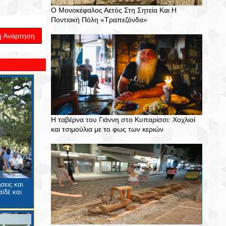
Ο Μονοκέφαλος Αετός Στη Σητεία Και Η
Ποντιακή Πόλη «Τραπεζόνδα»
η Ανάρτηση
Η ταβέρνα του Γιάννη στο Κυπαρίσσι: Χοχλιοί
και τσιμούλια με το φως των κεριών
σεις και
ϊδέ και