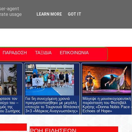
ti Polis
For Sale Sitia
Sitia Airport
user-agent
erate usage
LEARN MORE
GOT IT
ΠΑΡΑΔΟΣΗ
ΤΑΞΙΔΙΑ
ΕΠΙΚΟΙΝΩΝΙΑ
όρτασε τον
Για 5η συνεχόμενη χρονιά
Μάγεψε η μουσικοχορευτική
ούχο του –
πραγματοποιήθηκε με μεγάλη
παράσταση του Φεστιβάλ
μός της
επιτυχία το Τουρνουά Μπάσκετ
Κρήτης «Donna Nobis Pace 
ου Σωτήρος
3×3 «Μάρκος Αναγνωστάκης»
Echoes of Hope»
ΡΟΗ ΕΙΔΗΣΕΩΝ