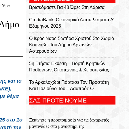
ε θέμα
Βρισκόμαστε Για 48 Ώρες Στη Λάρισα
CrediaBank: Οικονομικά Αποτελέσματα A’
 Δήμο
Εξαμήνου 2026
Ο Ιερός Ναός Σωτήρα Χριστού Στο Χωριό
Κουνάβοι Του Δήμου Αρχανών
Αστερουσίων
5η Ετήσια Έκθεση – Γιορτή Κρητικών
Προϊόντων, Οικοτεχνίας & Χειροτεχνίας
ης και το
Το Αρκαλοχώρι Γιόρτασε Τον Προστάτη
ΑΚΕ),
Και Πολιούχο Του – Λαμπρός Ο
Εορτασμός Της Μεταμορφώσεως Του
με θέμα
ΣΑΣ ΠΡΟΤΕΙΝΟΥΜΕ
Σωτήρος
Για 5η Συνεχόμενη Χρονιά
25 στο 1ο
Ξεκίνησε η προετοιμασία για τις ζαχαρωτές
Πραγματοποιήθηκε Με Μεγάλη Επιτυχία
μαντινάδες στο μοναστήρι της
Το Τουρνουά Μπάσκετ 3×3 «Μάρκος
 αυτή την