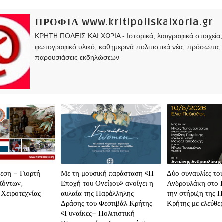
ΠΡΟΦΙΛ www.kritipoliskaixoria.gr
ΚΡΗΤΗ ΠΟΛΕΙΣ ΚΑΙ ΧΩΡΙΑ - Ιστορικά, λαογραφικά στοιχεία
φωτογραφικό υλικό, καθημερινά πολιτιστικά νέα, πρόσωπα,
παρουσιάσεις εκδηλώσεων
εση – Γιορτή
Με τη μουσική παράσταση «Η
Δύο συναυλίες το
ϊόντων,
Εποχή του Ονείρου» ανοίγει η
Ανδρουλάκη στο 
 Χειροτεχνίας
αυλαία της Παράλληλης
την στήριξη της Π
Δράσης του Φεστιβάλ Κρήτης
Κρήτης με ελεύθε
«Γυναίκες– Πολιτιστική