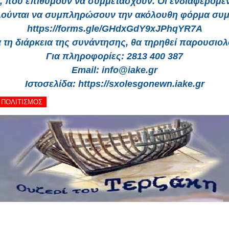
, που επιθυμούν να συμμετάσχουν. Οι ενδιαφερόμεν
ούνται να συμπληρώσουν την ακόλουθη φόρμα συμ
https://forms.gle/GHdxGdY9xJPhqYR7A
 τη διάρκεια της συνάντησης, θα τηρηθεί παρουσιολ
Για πληροφορίες: 2813 400 387
Email: info@iake.gr
Ιστοσελίδα: https://sxolesgonewn.iake.gr
- ΠΟΛΙΤΙΣΜΟΣ