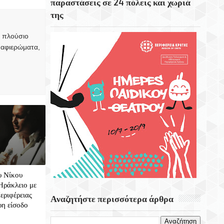
παραστάσεις σε 24 πόλεις και χωριά
της
Το Εκκλησάκι Του Τιμίου Σταυρού Στο
Στρούμπουλα
, πλούσιο
 αφιερώματα,
6 Αυγούστου 1999 Φεύγει Απο Την Ζωή Η
Ρίτα Σακελαρίου
Eορτή Της Μεταμόρφωσης Του Σωτήρος
υ Νίκου
Ηράκλειο με
εριφέρειας
Αναζητήστε περισσότερα άρθρα
ρη είσοδο