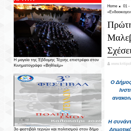
Home
01 
«Ενδοοικογεν
Πρώτη
Μαλεβ
Σχέσε
Η μαγεία της Έβδομης Τέχνης επιστρέφει στον
www.kritipol
Κινηματογράφο «Βηθλεέμ»
Ο Δήμος 
Ινστ
ανακοι
Η συνάντ
3ο φεστιβάλ τεχνών και πολιτισμού στον δήμο
Δημοτικό