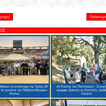
άρτηση
Παλαιότερ
ΙΣ
θηκαν το απόγευμα της Τρίτης 28
«Ο Κύκλος του Πολιτισμού»: Ξεναγή
 τα εγκαίνια του Ποδηλατοδρομίου
όμορφες δράσεις σε Καστέλλι, Διαβα
Χανίων
Λιλιανό