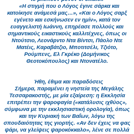
«Η στιγμή που ο Λόγος έγινε σάρκα και
κατοίκησε ανάμεσά μας…», «Και ο Λόγος σαρξ
εγένετο και εσκήνωσεν εν ημίν», κατά τον
ευαγγελιστή Ιωάννη, επηρέασε πολλούς και
σημαντικούς εικαστικούς καλλιτέχνες, όπως οι
Ντούτσιο, Λεονάρντο Ντα Βίντσι, Πάολο Ντε
Ματέις, Καραβάτζιο, Μποτιτσέλι, Τζιότο,
Ρούμπενς, Ελ Γκρέκο (Δομήνικος
Θεοτοκόπουλος) και Ντονατέλο.
Ήθη, έθιμα και παραδόσεις
Σήμερα, παραμένει η νηστεία της Μεγάλης
Τεσσαρακοστής, με μία εξαίρεση: η Εκκλησία
επιτρέπει την ψαροφαγία («κατάλυσις ιχθύος»,
σύμφωνα με την εκκλησιαστική ορολογία), όπως
και την Κυριακή των Βαΐων, λόγω της
σπουδαιότητας της γιορτής. «Αν δεν έχεις να φας
ψάρι, να γλείψεις ψαροκόκκαλο», λένε σε πολλά