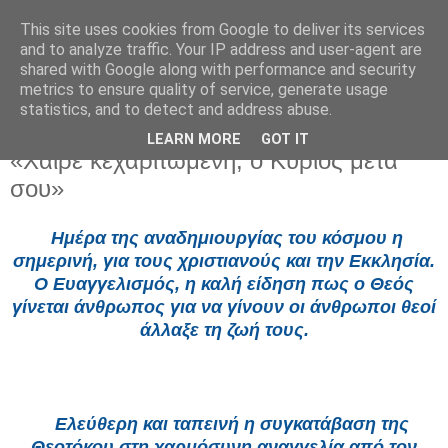
This site uses cookies from Google to deliver its services
and to analyze traffic. Your IP address and user-agent are
shared with Google along with performance and security
metrics to ensure quality of service, generate usage
statistics, and to detect and address abuse.
LEARN MORE
GOT IT
Τρίτη 25 Μαρτίου 2025
«Χαίρε κεχαριτωμένη, ο Κύριος μετά
σου»
Ημέρα της αναδημιουργίας του κόσμου η
σημερινή, για τους χριστιανούς και την Εκκλησία.
Ο Ευαγγελισμός, η καλή είδηση πως ο Θεός
γίνεται άνθρωπος για να γίνουν οι άνθρωποι θεοί
άλλαξε τη ζωή τους.
Ελεύθερη και ταπεινή η συγκατάβαση της
Θεοτόκου στη χαρμόσυνη αναγγελία από τον