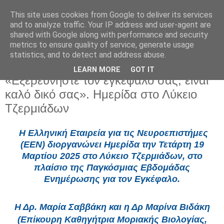
This site uses cookies from Google to deliver its services
and to analyze traffic. Your IP address and user-agent are
shared with Google along with performance and security
metrics to ensure quality of service, generate usage
statistics, and to detect and address abuse.
LEARN MORE
GOT IT
Δευτέρα 17 Μαρτίου 2025
«Εξερευνήστε τον εγκέφαλό σας, είναι
καλό δικό σας». Ημερίδα στο Λύκειο
Τζερμιάδων
Η Ελληνική Εταιρεία για τις Νευροεπιστήμες
(ΕΕΝ) διοργανώνει Ημερίδα την Τετάρτη 19
Μαρτίου 2025 στο Λύκειο Τζερμιάδων, στο
πλαίσιο της Παγκόσμιας Εβδομάδας
Ενημέρωσης για τον Εγκέφαλο.
Η Δρ. Μαρία Σαββάκη και η Δρ Μαρίνα Βιδάκη
(Επίκουρη Καθηγήτρια Μοριακής Βιολογίας,