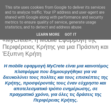
This site uses cookies from Google to deliver its services
and to analyze traffic. Your IP address and user-agent are
shared with Google along with performance and security
metrics to ensure quality of service, generate usage
statistics, and to detect and address abuse.
LEARN MORE
GOT IT
Πέμπτη 20 Μαρτίου 2025
«MyCrete», η Mobile Εφαρμογή της
Περιφέρειας Κρήτης για μια Πράσινη και
Έξυπνη Κρήτη
Η mobile εφαρμογή
MyCrete
είναι μια καινοτόμος
πλατφόρμα που δημιουργήθηκε για να
διευκολύνει τους πολίτες και τους επισκέπτες της
Κρήτης, προσφέροντάς τους έναν εύχρηστο και
αποτελεσματικό τρόπο ενημέρωσης, σε
πραγματικό χρόνο, για όλες τις δράσεις της
Περιφέρειας Κρήτης.