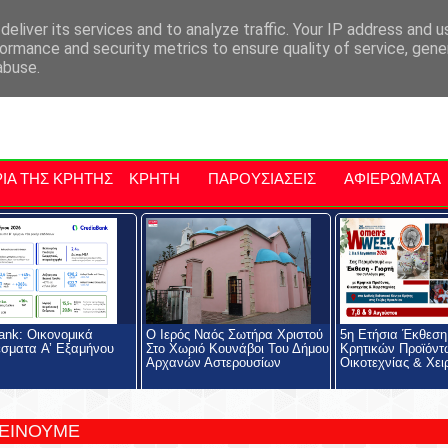
αρχία Μαλεβιζίου
Εκδηλώσεις Στην Κρήτη
Kriti Traveller
Kri
eliver its services and to analyze traffic. Your IP address and 
ormance and security metrics to ensure quality of service, gen
abuse.
ΙΑ ΤΗΣ ΚΡΗΤΗΣ
ΚΡΗΤΗ
ΠΑΡΟΥΣΙΑΣΕΙΣ
ΑΦΙΕΡΩΜΑΤΑ
ank: Οικονομικά
Ο Ιερός Ναός Σωτήρα Χριστού
5η Ετήσια Έκθεση 
σματα A’ Εξαμήνου
Στο Χωριό Κουνάβοι Του Δήμου
Κρητικών Προϊόντ
Αρχανών Αστερουσίων
Οικοτεχνίας & Χει
ΤΕΙΝΟΥΜΕ