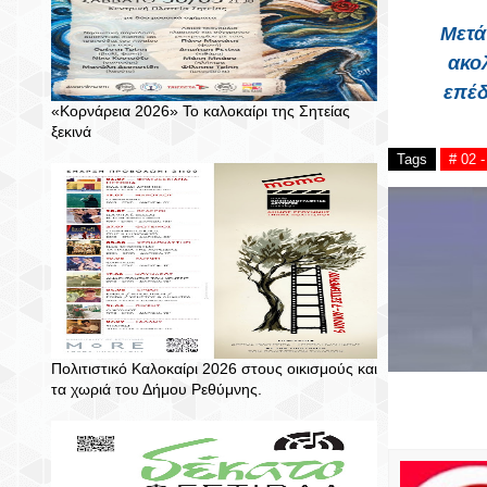
Μετά
ακο
επέδ
«Κορνάρεια 2026» Το καλοκαίρι της Σητείας
ξεκινά
Tags
# 02
Πολιτιστικό Καλοκαίρι 2026 στους οικισμούς και
τα χωριά του Δήμου Ρεθύμνης.