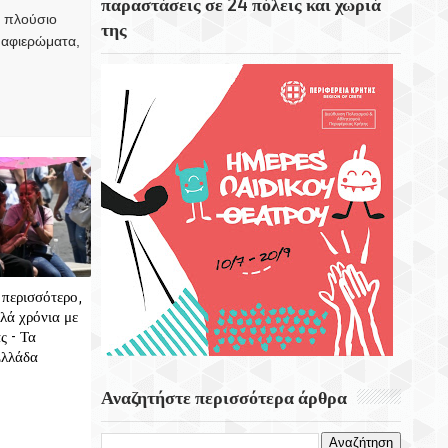
παραστάσεις σε 24 πόλεις και χωριά
Εορτή Της Μεταμορφώσεως Του Σωτήρος
, πλούσιο
της
Στο Χωριό Απίδια Σητείας - Του Γεωργίου
 αφιερώματα,
Αυγουστινάκη
Το Εκκλησάκι Του Τιμίου Σταυρού Στο
Στρούμπουλα
6 Αυγούστου 1999 Φεύγει Απο Την Ζωή Η
Ρίτα Σακελαρίου
 περισσότερο,
λά χρόνια με
ς - Τα
Ελλάδα
Αναζητήστε περισσότερα άρθρα