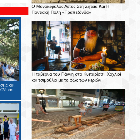
Ο Μονοκέφαλος Αετός Στη Σητεία Και Η
Ποντιακή Πόλη «Τραπεζόνδα»
Η ταβέρνα του Γιάννη στο Κυπαρίσσι: Χοχλιοί
και τσιμούλια με το φως των κεριών
σεις και
ϊδέ και