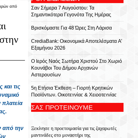
παρών από
Σαν Σήμερα 7 Αυγούστου: Τα
Σημαντικότερα Γεγονότα Της Ημέρας
αι
Βρισκόμαστε Για 48 Ώρες Στη Λάρισα
 στην
CrediaBank: Οικονομικά Αποτελέσματα A’
Εξαμήνου 2026
Ο Ιερός Ναός Σωτήρα Χριστού Στο Χωριό
Κουνάβοι Του Δήμου Αρχανών
Αστερουσίων
 και τις
5η Ετήσια Έκθεση – Γιορτή Κρητικών
υναμικό
Προϊόντων, Οικοτεχνίας & Χειροτεχνίας
 πλατεία
ΣΑΣ ΠΡΟΤΕΙΝΟΥΜΕ
Το Αρκαλοχώρι Γιόρτασε Τον Προστάτη
ας.
Και Πολιούχο Του – Λαμπρός Ο
Εορτασμός Της Μεταμορφώσεως Του
ν από την
Ξεκίνησε η προετοιμασία για τις ζαχαρωτές
Σωτήρος
μαντινάδες στο μοναστήρι της
ών