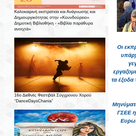
Καλοκαιρινή εκστρατεία και Ανάγνωσης και
Δημιουργικότητας στην «Κουνδούρειο»
Δημοτική Βιβλιοθήκη - «Βιβλία παράθυρα
ανοιχτά»
Οι εκπ
υπάρχ
γε
εργαζομέ
τα έξοδα
16ο Διεθνές Φεστιβάλ Σύγχρονου Χορού
“DanceDaysChania”
Μηνύματα
ΓΣΕΕ η
Ευρωπ