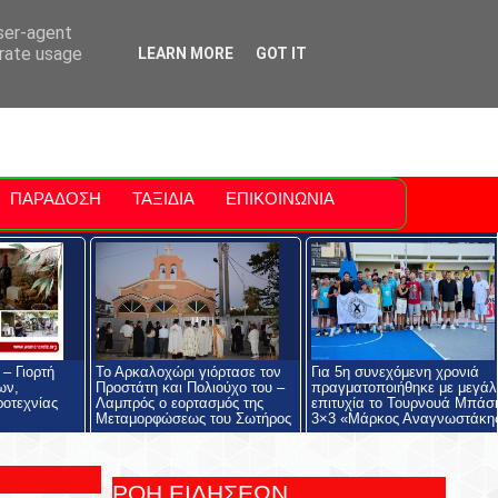
ti Polis
For Sale Sitia
Sitia Airport
user-agent
erate usage
LEARN MORE
GOT IT
ΠΑΡΑΔΟΣΗ
ΤΑΞΙΔΙΑ
ΕΠΙΚΟΙΝΩΝΙΑ
– Γιορτή
Το Αρκαλοχώρι γιόρτασε τον
Για 5η συνεχόμενη χρονιά
ων,
Προστάτη και Πολιούχο του –
πραγματοποιήθηκε με μεγάλ
ροτεχνίας
Λαμπρός ο εορτασμός της
επιτυχία το Τουρνουά Μπάσ
Μεταμορφώσεως του Σωτήρος
3×3 «Μάρκος Αναγνωστάκη
ΡΟΗ ΕΙΔΗΣΕΩΝ