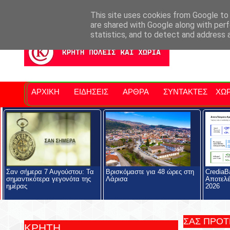
Σητειακά Νέα
Νομός Λασιθίου
Αγαπάμε Ρέθυμνο
Επ
This site uses cookies from Google to d
are shared with Google along with perf
statistics, and to detect and address 
ΑΡΧΙΚΗ
ΕΙΔΗΣΕΙΣ
ΑΡΘΡΑ
ΣΥΝΤΑΚΤΕΣ
ΧΩΡ
Σαν σήμερα 7 Αυγούστου: Τα
Βρισκόμαστε για 48 ώρες στη
CrediaB
σημαντικότερα γεγονότα της
Λάρισα
Αποτελέ
ημέρας
2026
ΣΑΣ ΠΡΟ
ΚΡΗΤΗ