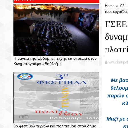
Home
02 
τους εργαζόμ
ΓΣΕΕ:
δυναμ
πλατε
Η μαγεία της Έβδομης Τέχνης επιστρέφει στον
www.kritipol
Κινηματογράφο «Βηθλεέμ»
Με βασι
θέλουμ
παρών σ
Κλ
Μαζί με 
3ο φεστιβάλ τεχνών και πολιτισμού στον δήμο
Κ