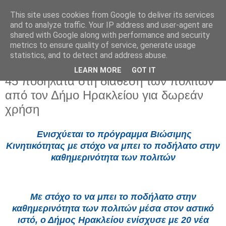
This site uses cookies from Google to deliver its services
and to analyze traffic. Your IP address and user-agent are
shared with Google along with performance and security
metrics to ensure quality of service, generate usage
statistics, and to detect and address abuse.
LEARN MORE
GOT IT
Παρασκευή 4 Απριλίου 2025
45 ποδήλατα στη διάθεση των πολιτών
από τον Δήμο Ηρακλείου για δωρεάν
χρήση
Ενισχύεται το πρόγραμμα Βιώσιμης
Κινητικότητας με στόχο να μπει το ποδήλατο στην
καθημερινότητα των πολιτών
Με στόχο το να μπει το ποδήλατο στην
καθημερινότητα των πολιτών μέσα στον αστικό
ιστό, ο Δήμος Ηρακλείου ενίσχυσε με 20 νέα