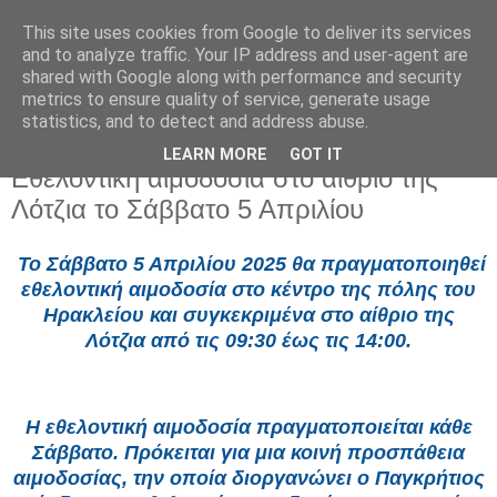
This site uses cookies from Google to deliver its services
and to analyze traffic. Your IP address and user-agent are
shared with Google along with performance and security
metrics to ensure quality of service, generate usage
statistics, and to detect and address abuse.
LEARN MORE
GOT IT
Πέμπτη 3 Απριλίου 2025
Εθελοντική αιμοδοσία στο αίθριο της
Λότζια το Σάββατο 5 Απριλίου
Το Σάββατο 5 Απριλίου 2025 θα πραγματοποιηθεί
εθελοντική αιμοδοσία στο κέντρο της πόλης του
Ηρακλείου και συγκεκριμένα στο αίθριο της
Λότζια από τις 09:30 έως τις 14:00.
Η εθελοντική αιμοδοσία πραγματοποιείται κάθε
Σάββατο. Πρόκειται για μια κοινή προσπάθεια
αιμοδοσίας, την οποία διοργανώνει ο Παγκρήτιος