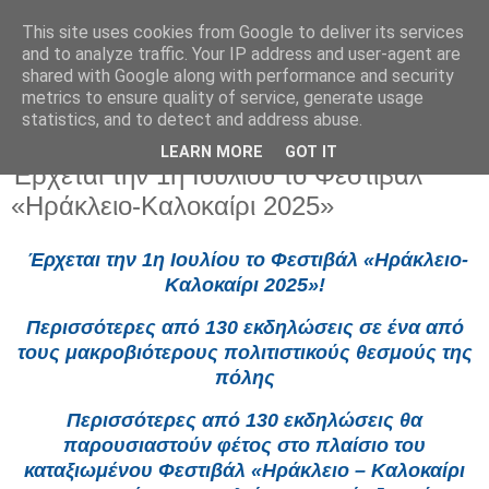
This site uses cookies from Google to deliver its services
and to analyze traffic. Your IP address and user-agent are
shared with Google along with performance and security
metrics to ensure quality of service, generate usage
statistics, and to detect and address abuse.
LEARN MORE
GOT IT
Παρασκευή 27 Ιουνίου 2025
Έρχεται την 1η Ιουλίου το Φεστιβάλ
«Ηράκλειο-Καλοκαίρι 2025»
Έρχεται την 1η Ιουλίου το Φεστιβάλ «Ηράκλειο-
Καλοκαίρι 2025»!
Περισσότερες από 130 εκδηλώσεις σε ένα από
τους μακροβιότερους πολιτιστικούς θεσμούς της
πόλης
Περισσότερες από 130 εκδηλώσεις θα
παρουσιαστούν φέτος στο πλαίσιο του
καταξιωμένου Φεστιβάλ «Ηράκλειο – Καλοκαίρι