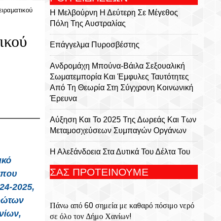
ειραματικού
Η Μελβούρνη Η Δεύτερη Σε Μέγεθος
Πόλη Της Αυστραλίας
ικού
Επάγγελμα Πυροσβέστης
Ανδρομάχη Μπούνα-Βάιλα Σεξουαλική
Σωματεμπορία Και Έμφυλες Ταυτότητες
Από Τη Θεωρία Στη Σύγχρονη Κοινωνική
Έρευνα
Αύξηση Και Το 2025 Της Δωρεάς Και Των
Μεταμοσχεύσεων Συμπαγών Οργάνων
Η Αλεξάνδρεια Στα Δυτικά Του Δέλτα Του
ικό
Νείλου
ΣΑΣ ΠΡΟΤΕΙΝΟΥΜΕ
 που
Υπ. Μεταφορών: Οριστική Λύση Στο
24-2025,
Ζήτημα Των Πινακίδων Κυκλοφορίας -
ρώτων
Πάνω από 60 σημεία με καθαρό πόσιμο νερό
Τέλος Στις Χρονοβόρες Διαδικασίες
νίων,
σε όλο τον Δήμο Χανίων!