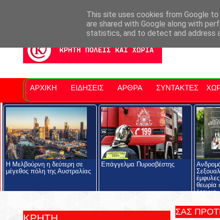
Σητειακά Νέα
Νομός Λασιθίου
Αγαπάμε Ρέθυμνο
Επ
This site uses cookies from Google to d
are shared with Google along with perf
statistics, and to detect and address 
ΑΡΧΙΚΗ
ΕΙΔΗΣΕΙΣ
ΑΡΘΡΑ
ΣΥΝΤΑΚΤΕΣ
ΧΩΡ
Η Μελβούρνη η δεύτερη σε
Επάγγελμα Πυροσβέστης
Ανδρομ
μέγεθος πόλη της Αυστραλίας
Σεξουαλ
έμφυλες
θεωρία 
έρευνα
ΣΑΣ ΠΡΟ
ΚΡΗΤΗ