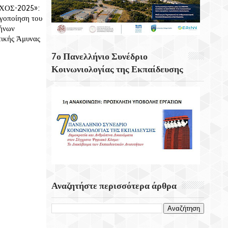
ΧΟΣ-2025»:
Αιτήσεων Στην ΕΕΤΑΑ Για Voucher Για
ργοποίηση του
ΚΔΑΠ, ΚΔΑΠ ΑμεΑ Και Βρεφονηπιακούς-
ρήνων
Παιδικούς Σταθμούς
τικής Άμυνας
Κενά Στο Ρυθμιστικό Πλαίσιο Των
7ο Πανελλήνιο Συνέδριο
Καλλυντικών Για Τα Χείλη Εντοπίζουν
Κοινωνιολογίας της Εκπαίδευσης
Ερευνητές
Σαν Σήμερα 8 Αυγούστου 1944
Πραγματοποιήτε Το Σαμποτάζ Της
Δαμάστας
Αναζητήστε περισσότερα άρθρα