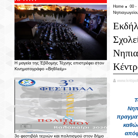
Home
00 
Νηπιαγωγείου
Εκδήλ
Σχολε
Νηπια
Η μαγεία της Έβδομης Τέχνης επιστρέφει στον
Κέντρ
Κινηματογράφο «Βηθλεέμ»
www.kritipol
Τ
Νηπ
πραγματ
καθώς
απόφ
3ο φεστιβάλ τεχνών και πολιτισμού στον δήμο