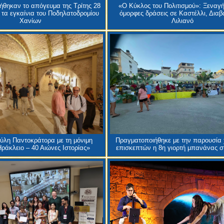
θηκαν το απόγευμα της Τρίτης 28
«Ο Κύκλος του Πολιτισμού»: Ξεναγή
 τα εγκαίνια του Ποδηλατοδρομίου
όμορφες δράσεις σε Καστέλλι, Διαβα
Χανίων
Λιλιανό
Πύλη Παντοκράτορα με τη μόνιμη
Πραγματοποιήθηκε με την παρουσία 
ράκλειο – 40 Αιώνες Ιστορίας»
επισκεπτών η 8η γιορτή μπανάνας σ