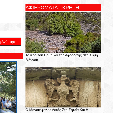
ΑΦΙΕΡΩΜΑΤΑ - ΚΡΗΤΗ
η Ανάρτηση
Το ιερό του Ερμή και της Αφροδίτης στη Σύμη
Βιάννου
Ο Μονοκέφαλος Αετός Στη Σητεία Και Η