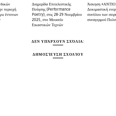
νδικών
Διημερίδα Επιτελεστικής
Άσκηση «ΑΝΤΙΟ
ν περιοχή
Ποίησης (Performance
Δοκιμαστική ενε
γω έντονων
Poetry), στις 28-29 Νοεμβρίου
συνόλου των σει
ν
2025, στο Μουσείο
συναγερμού Πολι
Εικαστικών Τεχνών
ΔΕΝ ΥΠΆΡΧΟΥΝ ΣΧΌΛΙΑ:
ΔΗΜΟΣΊΕΥΣΗ ΣΧΟΛΊΟΥ