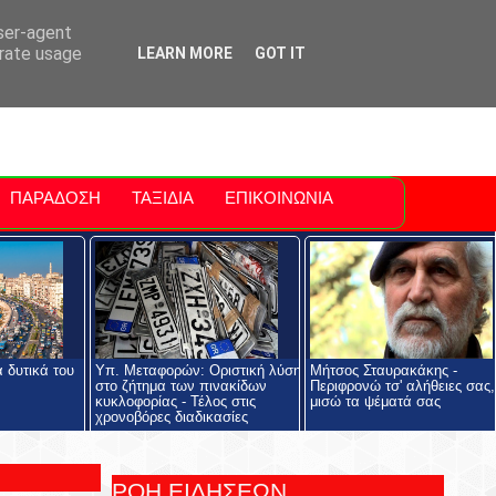
ti Polis
For Sale Sitia
Sitia Airport
user-agent
erate usage
LEARN MORE
GOT IT
ΠΑΡΑΔΟΣΗ
ΤΑΞΙΔΙΑ
ΕΠΙΚΟΙΝΩΝΙΑ
 δυτικά του
Υπ. Μεταφορών: Οριστική λύση
Μήτσος Σταυρακάκης -
στο ζήτημα των πινακίδων
Περιφρονώ τσ' αλήθειες σας,
κυκλοφορίας - Τέλος στις
μισώ τα ψέματά σας
χρονοβόρες διαδικασίες
ΡΟΗ ΕΙΔΗΣΕΩΝ