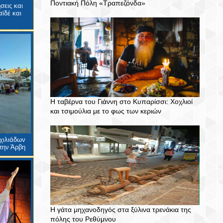
Ποντιακή Πόλη «Τραπεζόνδα»
σεις και
ϊδέ και
Η ταβέρνα του Γιάννη στο Κυπαρίσσι: Χοχλιοί
και τσιμούλια με το φως των κεριών
χιλιάδων
την Άρβη
Η γάτα μηχανοδηγός στα ξύλινα τρενάκια της
πόλης του Ρεθύμνου