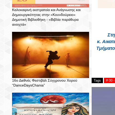
Καλοκαιρινή εκστρατεία και Ανάγνωσης και
Δημιουργικότητας στην «Κουνδούρειο»
Δημοτική Βιβλιοθήκη - «Βιβλία παράθυρα
ανοιχτά»
Στη
κ.
Αικατ
Τμήματος
16ο Διεθνές Φεστιβάλ Σύγχρονου Χορού
Tags
# 00 
“DanceDaysChania”