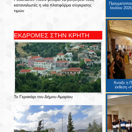
Πραγματοποιή
καταναλωτές η νέα πλατφόρμα σύγκρισης
Ιουλίου 2026
τιμών
ΕΚΔΡΟΜΕΣ ΣΤΗΝ ΚΡΗΤΗ
Άνοιξε η 
έκθεση «Η
Το Γερακάρι του Δήμου Αμαρίου