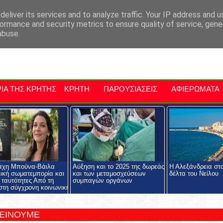
αρχία Μαλεβιζίου
Εκδηλώσεις Στην Κρήτη
Kriti Traveller
Kri
eliver its services and to analyze traffic. Your IP address and 
ormance and security metrics to ensure quality of service, gen
abuse.
ΙΑ ΤΗΣ ΚΡΗΤΗΣ
ΚΡΗΤΗ
ΠΑΡΟΥΣΙΑΣΕΙΣ
ΑΦΙΕΡΩΜΑΤΑ
άχη Μπούνα-Βάιλα
Αύξηση και το 2025 της δωρεάς
Η Αλεξάνδρεια στα
ική σωματεμπορία και
και των μεταμοσχεύσεων
δέλτα του Νείλου
 ταυτότητες Από τη
συμπαγών οργάνων
στη σύγχρονη κοινωνική
ΤΕΙΝΟΥΜΕ