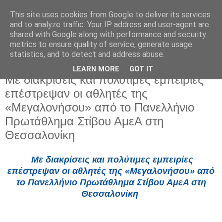
This site uses cookies from Google to deliver its services
and to analyze traffic. Your IP address and user-agent are
shared with Google along with performance and security
metrics to ensure quality of service, generate usage
statistics, and to detect and address abuse.
LEARN MORE
GOT IT
Τρίτη 17 Ιουνίου 2025
Με διακρίσεις και πολύτιμες εμπειρίες
επέστρεψαν οι αθλητές της
«Μεγαλονήσου» από το Πανελλήνιο
Πρωτάθλημα Στίβου ΑμεΑ στη
Θεσσαλονίκη
Με διακρίσεις και πολύτιμες εμπειρίες
επέστρεψαν οι αθλητές της «Μεγαλονήσου» από
το Πανελλήνιο Πρωτάθλημα Στίβου ΑμεΑ στη
Θεσσαλονίκη