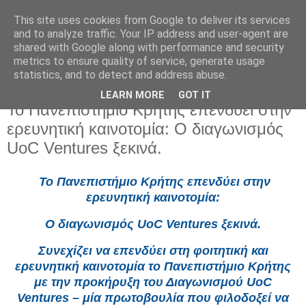
This site uses cookies from Google to deliver its services
and to analyze traffic. Your IP address and user-agent are
shared with Google along with performance and security
metrics to ensure quality of service, generate usage
statistics, and to detect and address abuse.
LEARN MORE
GOT IT
Τρίτη 3 Ιουνίου 2025
Το Πανεπιστήμιο Κρήτης επενδύει στην
ερευνητική καινοτομία: Ο διαγωνισμός
UoC Ventures ξεκινά.
Το Πανεπιστήμιο Κρήτης επενδύει στην
ερευνητική καινοτομία:
Ο διαγωνισμός UoC Ventures ξεκινά.
Συνεχίζει να επενδύει στη φοιτητική και
ερευνητική καινοτομία το Πανεπιστήμιο Κρήτης
με την προκήρυξη του Διαγωνισμού UoC
Ventures – μία πρωτοβουλία που φιλοδοξεί να