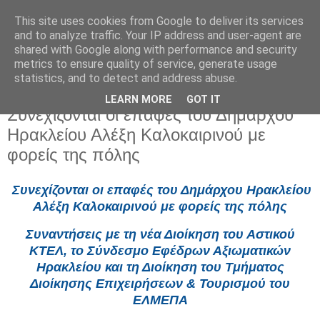
This site uses cookies from Google to deliver its services
and to analyze traffic. Your IP address and user-agent are
shared with Google along with performance and security
metrics to ensure quality of service, generate usage
statistics, and to detect and address abuse.
LEARN MORE
GOT IT
Παρασκευή 18 Ιουλίου 2025
Συνεχίζονται οι επαφές του Δημάρχου
Ηρακλείου Αλέξη Καλοκαιρινού με
φορείς της πόλης
Συνεχίζονται οι επαφές του Δημάρχου Ηρακλείου
Αλέξη Καλοκαιρινού με φορείς της πόλης
Συναντήσεις με τη νέα Διοίκηση του Αστικού
ΚΤΕΛ, το Σύνδεσμο Εφέδρων Αξιωματικών
Ηρακλείου και τη Διοίκηση του Τμήματος
Διοίκησης Επιχειρήσεων & Τουρισμού του
ΕΛΜΕΠΑ