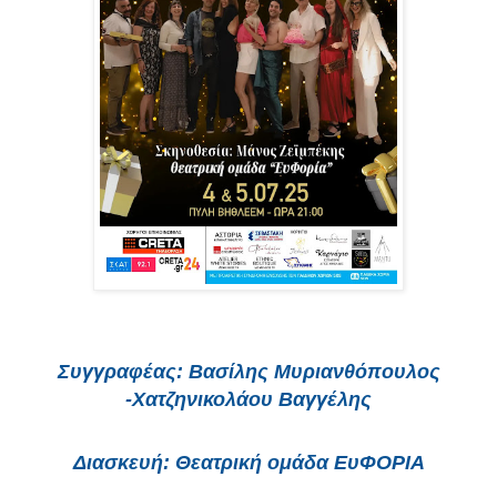
Συγγραφέας
: Βασίλης Μυριανθόπουλος
-Χατζηνικολάου Βαγγέλης
Διασκευή
: Θεατρική ομάδα ΕυΦΟΡΙΑ