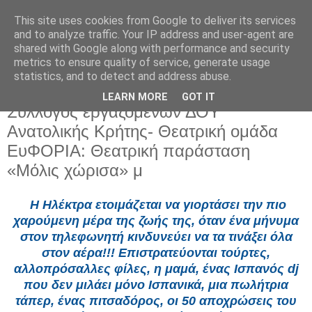
This site uses cookies from Google to deliver its services
and to analyze traffic. Your IP address and user-agent are
shared with Google along with performance and security
metrics to ensure quality of service, generate usage
statistics, and to detect and address abuse.
LEARN MORE
GOT IT
Τρίτη 1 Ιουλίου 2025
Σύλλογος εργαζομένων ΔΟY
Ανατολικής Κρήτης- Θεατρική ομάδα
ΕυΦΟΡΙΑ: Θεατρική παράσταση
«Μόλις χώρισα» μ
Η Ηλέκτρα ετοιμάζεται να γιορτάσει την πιο
χαρούμενη μέρα της ζωής της, όταν ένα μήνυμα
στον τηλεφωνητή κινδυνεύει να τα τινάξει όλα
στον αέρα!!! Επιστρατεύονται τούρτες,
αλλοπρόσαλλες φίλες, η μαμά, ένας Ισπανός dj
που δεν μιλάει μόνο Ισπανικά, μια πωλήτρια
τάπερ, ένας πιτσαδόρος, οι 50 αποχρώσεις του