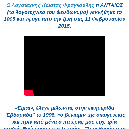
Ο Λογοτέχνης Κώστας Φραγκούλης
ή ΑΝΤΑΙΟΣ
(το λογοτεχνικό του ψευδώνυμο)
γεννήθηκε το
1905 και έφυγε απο την ζωή στις 11 Φεβρουαρίου
2015.
«Είμαι», έλεγε μιλώντας στην εφημερίδα
"Εβδομάδα" το 1996, «ο βενιαμίν της οικογένειας
και πριν από μένα ο πατέρας μου είχε τρία
παιδιά. Εγώ ήμουν ο τελευταίος. Όταν θυμάμαι τη