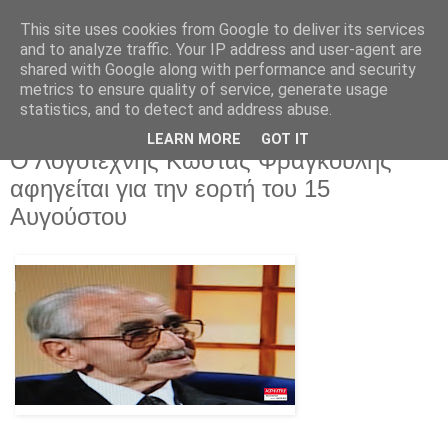
This site uses cookies from Google to deliver its services
and to analyze traffic. Your IP address and user-agent are
shared with Google along with performance and security
metrics to ensure quality of service, generate usage
statistics, and to detect and address abuse.
LEARN MORE
GOT IT
Πέμπτη 14 Αυγούστου 2025
Ο Λογοτέχνης Κώστας Φραγκούλης
αφηγείται για την εορτή του 15
Αυγούστου